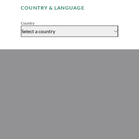
COUNTRY & LANGUAGE
Global Head of Legal
Accept
Country
Select a country