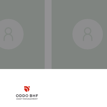
Disclaimer
Kerstin
ANN
GROSSE-NOBIS
Remember me for 30 days