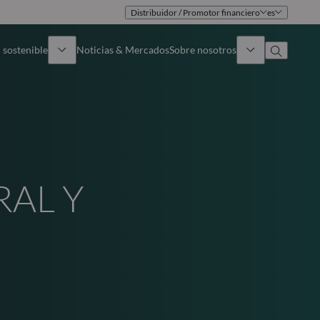
Distribuidor / Promotor financiero
es
 sostenible
Noticias & Mercados
Sobre nosotros
umen general
Identidad
oque
Gobierno
RAL Y
icaciones
Equipo de ventas
Oficinas
Contacto