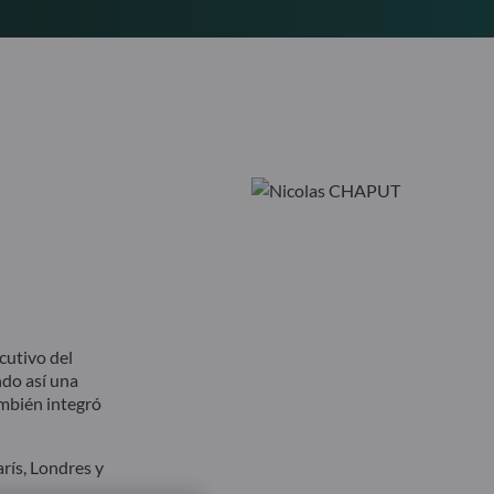
utivo del
ndo así una
ambién integró
rís, Londres y