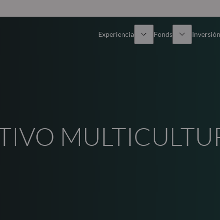
Experiencia
Fonds
Inversión
Resumen general
Todos los fondos
Res
Renta variable
Selección de fondos
Enf
TIVO MULTICULTU
Renta Fija
Fondos White Label
Publ
Multiactivos
Cómo suscribirse
Activos privados