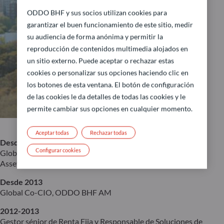
ODDO BHF y sus socios utilizan cookies para
garantizar el buen funcionamiento de este sitio, medir
su audiencia de forma anónima y permitir la
reproducción de contenidos multimedia alojados en
un sitio externo. Puede aceptar o rechazar estas
cookies o personalizar sus opciones haciendo clic en
los botones de esta ventana. El botón de configuración
de las cookies le da detalles de todas las cookies y le
permite cambiar sus opciones en cualquier momento.
Aceptar todas
Rechazar todas
Desde 2019
Configurar cookies
Global Co-CIO & Global Head de Renta Fija, ODDO BHF
Asset Management
Desde 2013
Global Co-CIO, ODDO BHF AM
2012-2013
Gestor sénior de Renta Fija y Responsable de Soluciones de