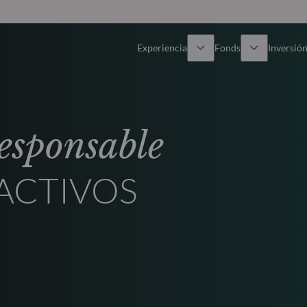
Experiencia
Fonds
Inversión
Resumen general
Todos los fondos
Res
responsable
Renta variable
Selección de fondos
Enf
ACTIVOS
Renta Fija
Fondos White Label
Publ
Multiactivos
Cómo suscribirse
Activos privados