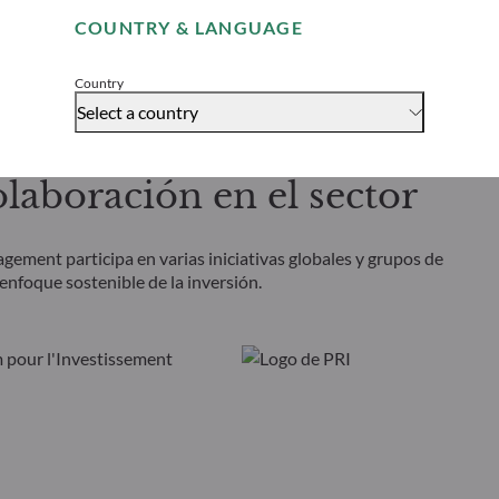
COUNTRY & LANGUAGE
Accept
Country
Select a country
aboración en el sector
ent participa en varias iniciativas globales y grupos de
enfoque sostenible de la inversión.