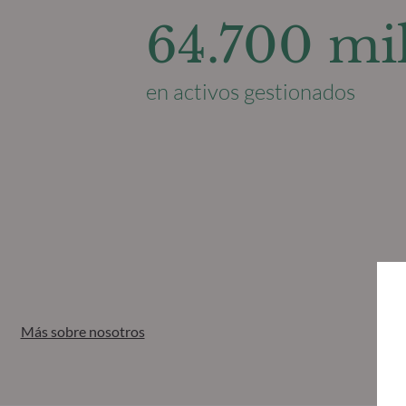
64.700 mil
en activos gestionados
Más sobre nosotros