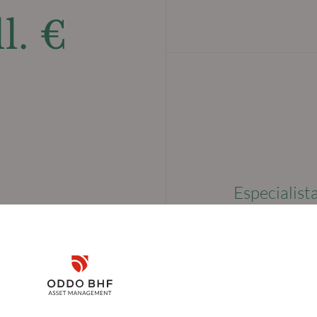
l. €
Especialist
Disclaimer
Remember me for 30 days