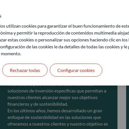
COMPROMISO SOSTENIBLE
s
CON NUESTROS CLIENTES
 utilizan cookies para garantizar el buen funcionamiento de este 
ónima y permitir la reproducción de contenidos multimedia alojado
Como gestores de activos responsables, tenemos el
zar estas cookies o personalizar sus opciones haciendo clic en los
compromiso con nuestros clientes de avanzar en
onfiguración de las cookies le da detalles de todas las cookies y l
cuestiones relacionadas con la sostenibilidad. Nos
r momento.
apasiona ofrecer a nuestros clientes una visión
clara de las oportunidades y los retos en materia de
Rechazar todas
Configurar cookies
sostenibilidad. Gracias a nuestra independencia,
nuestros equipos pueden ser reactivos, flexibles e
innovadores para ofrecer en todo momento
soluciones de inversión específicas que permitan a
nuestros clientes alcanzar mejor sus objetivos
financieros y de sostenibilidad.
En los últimos años, hemos desarrollado un gran
enfoque de sostenibilidad en las soluciones que
ofrecemos a nuestros clientes y nuestro objetivo es