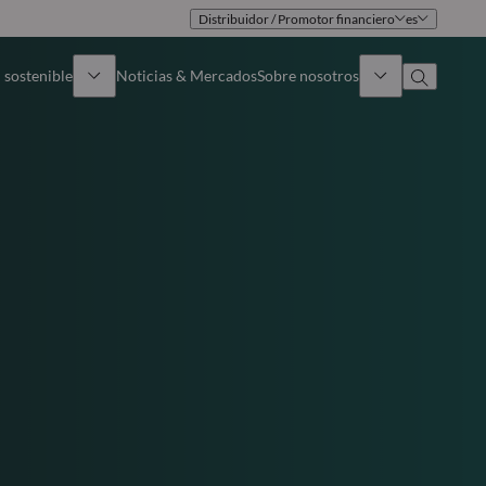
Distribuidor / Promotor financiero
es
 sostenible
Noticias & Mercados
Sobre nosotros
umen general
Identidad
oque
Gobierno
icaciones
Equipo de ventas
Oficinas
Contacto