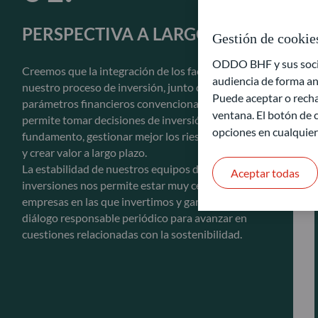
PERSPECTIVA A LARGO PLAZO
Gestión de cookie
ODDO BHF y sus socios
Creemos que la integración de los factores ESG en
audiencia de forma an
nuestro proceso de inversión, junto con los
Puede aceptar o recha
parámetros financieros convencionales, nos
ventana. El botón de c
permite tomar decisiones de inversión con mayor
opciones en cualquie
fundamento, gestionar mejor los riesgos sistémicos
y crear valor a largo plazo.
La estabilidad de nuestros equipos de gestión de
Aceptar todas
inversiones nos permite estar muy cerca de las
empresas en las que invertimos y garantiza un
diálogo responsable periódico para avanzar en
cuestiones relacionadas con la sostenibilidad.