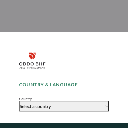
Disclaimer
Remember me for 30 days
COUNTRY & LANGUAGE
Accept
Country
Select a country