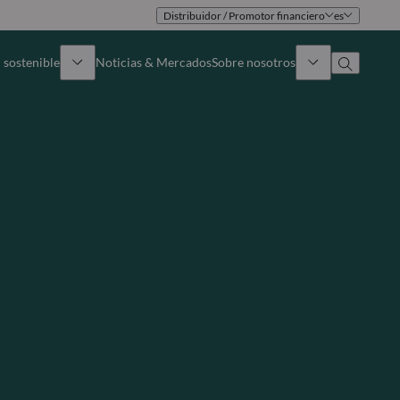
Distribuidor / Promotor financiero
es
 sostenible
Noticias & Mercados
Sobre nosotros
umen general
Identidad
oque
Gobierno
icaciones
Equipo de ventas
Oficinas
Contacto