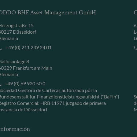
ODDO BHF Asset Management GmbH
O
Herzogstraße 15
6
40217 Düsseldorf
L
Alemania
L
+49 (0) 211 239 24 01
Gallusanlage 8
60329 Frankfurt am Main
Alemania
+49 (0) 69 920 50 0
Sociedad Gestora de Carteras autorizada por la
Bundesanstalt für Finanzdienstleistungsaufsicht (“BaFin”)
S
Registro Comercial: HRB 11971 juzgado de primera
d
instancia de Düsseldorf
M
Información