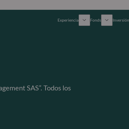
Experiencia
Fonds
Inversión
Resumen general
Todos los fondos
Res
Renta variable
Selección de fondos
Enf
Renta Fija
Fondos White Label
Publ
ement SAS”. Todos los
Multiactivos
Cómo suscribirse
Activos privados