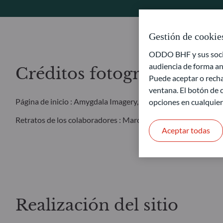
Gestión de cookie
ODDO BHF y sus socios
audiencia de forma an
Créditos fotográficos
Puede aceptar o recha
ventana. El botón de c
Página de inicio : Amygdala Imagery, Collection E+ y Getty I
opciones en cualquie
Retratos de los colaboradores : Marcella Barbieri
Aceptar todas
Realización del sitio