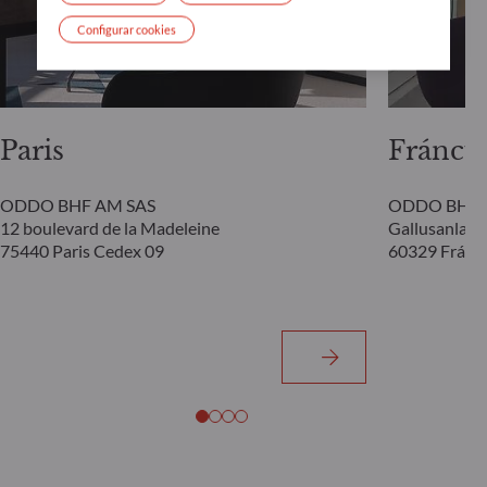
Configurar cookies
Paris
Fráncfo
ODDO BHF AM SAS
ODDO BHF 
12 boulevard de la Madeleine
Gallusanlage
75440 Paris Cedex 09
60329 Fráncf