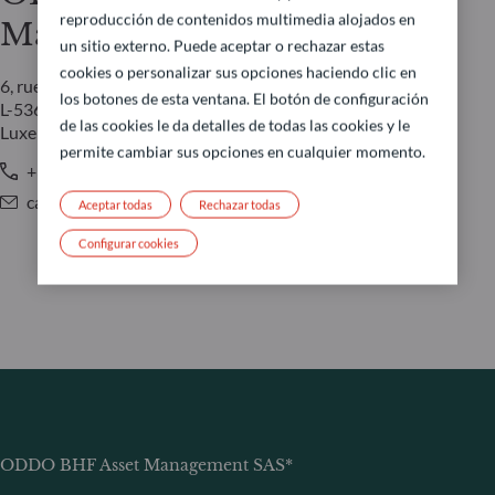
reproducción de contenidos multimedia alojados en
Management LUX
un sitio externo. Puede aceptar o rechazar estas
cookies o personalizar sus opciones haciendo clic en
6, rue Gabriel Lippmann
los botones de esta ventana. El botón de configuración
L-5365 Munsbach
de las cookies le da detalles de todas las cookies y le
Luxemburgo
permite cambiar sus opciones en cualquier momento.
+352 45 76 76 245
caroline.durquety@oddo-bhf.com
Aceptar todas
Rechazar todas
Configurar cookies
ODDO BHF Asset Management SAS*