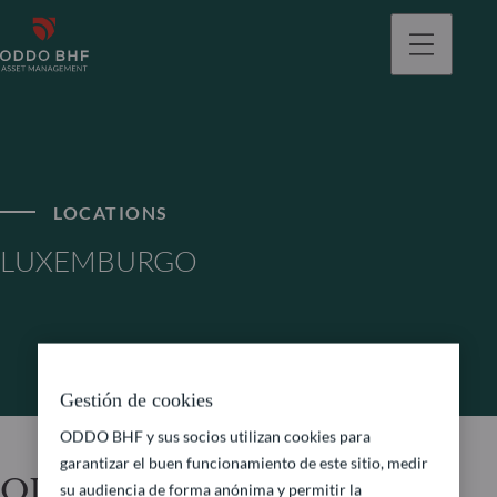
LOCATIONS
LUXEMBURGO
Gestión de cookies
ODDO BHF y sus socios utilizan cookies para
garantizar el buen funcionamiento de este sitio, medir
ODDO BHF Asset
su audiencia de forma anónima y permitir la