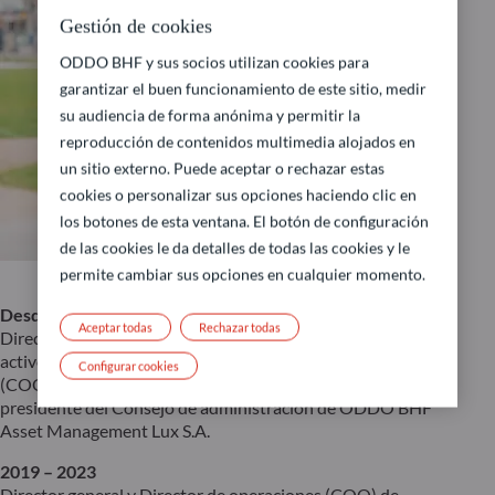
Gestión de cookies
ODDO BHF y sus socios utilizan cookies para
garantizar el buen funcionamiento de este sitio, medir
su audiencia de forma anónima y permitir la
reproducción de contenidos multimedia alojados en
un sitio externo. Puede aceptar o rechazar estas
cookies o personalizar sus opciones haciendo clic en
los botones de esta ventana. El botón de configuración
de las cookies le da detalles de todas las cookies y le
permite cambiar sus opciones en cualquier momento.
Desde 2024
Aceptar todas
Rechazar todas
Director de operaciones (COO) global de Gestión de
activos del grupo ODDO BHF, director de operaciones
Configurar cookies
(COO) de ODDO BHF Asset Management GmbH y
presidente del Consejo de administración de ODDO BHF
Asset Management Lux S.A.
2019 – 2023
Director general y Director de operaciones (COO) de