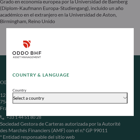
Grado en economía europea por la Universidad de Bamberg
(Diplom-Kaufmann Europa-Studiengang), incluido un año
académico en el extranjero en la Universidad de Aston,
Birmingham, Reino Unido
COUNTRY & LANGUAGE
ODDO BHF Asset Management SAS*
Country
12 boulevard de la Madeleine
Select a country
75440 Paris Cedex 09
Francia
+33 1 44 51 80 28
Sociedad Gestora de Carteras autorizada por la Autorité
des Marchés Financiers (AMF) con el n.º GP 99011
* Entidad responsable del sitio web