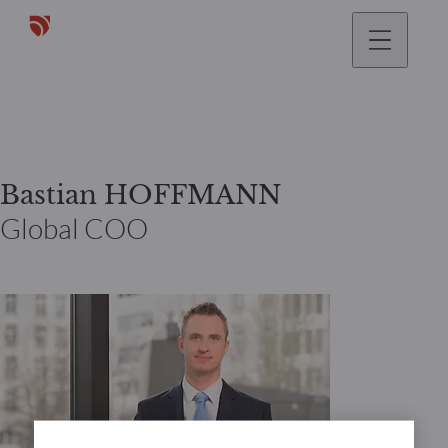
Bastian HOFFMANN
Global COO