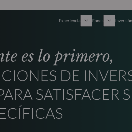
Experiencia
Fonds
Inversión
Resumen general
Todos los fondos
Res
nte es lo primero,
Renta variable
Selección de fondos
Enf
CIONES DE INVER
Renta Fija
Fondos White Label
Publ
PARA SATISFACER 
Multiactivos
Cómo suscribirse
ECÍFICAS
Activos privados