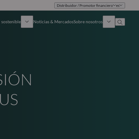
Distribuidor / Promotor financiero
es
 sostenible
Noticias & Mercados
Sobre nosotros
umen general
Identidad
oque
Gobierno
SIÓN
icaciones
Equipo de ventas
SUS
Oficinas
Contacto