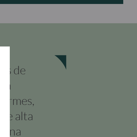
es de
 la
firmes,
de alta
r una