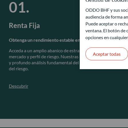
ODDO BHF y sus socios
audiencia de forma an
Puede aceptar o recha
Renta Fija
ventana. El botón de c
opciones en cualquie
Obtenga un rendimiento estable en diferentes entornos d
Acceda a un amplio abanico de estrategias de renta fija para 
Aceptar todas
mercado y perfil de riesgo. Nuestras soluciones de inversión 
y profundo análisis fundamental del crédito y en un enfoque 
del riesgo.
Descubrir