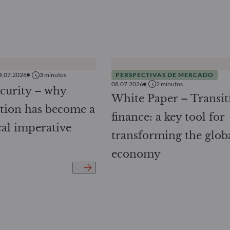
4.07.2026
3
minutos
PERSPECTIVAS DE MERCADO
08.07.2026
2
minutos
curity – why
White Paper – Transit
cation has become a
finance: a key tool for
cal imperative
transforming the glob
economy