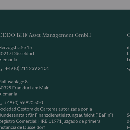
ODDO BHF Asset Management GmbH
O
Herzogstraße 15
6
40217 Düsseldorf
L
Alemania
L
+49 (0) 211 239 24 01
Gallusanlage 8
60329 Frankfurt am Main
Alemania
+49 (0) 69 920 50 0
Sociedad Gestora de Carteras autorizada por la
Bundesanstalt für Finanzdienstleistungsaufsicht (“BaFin”)
S
Registro Comercial: HRB 11971 juzgado de primera
d
instancia de Düsseldorf
M