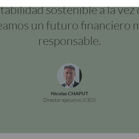
tabilidad sostenible a la vez
eamos un futuro financiero 
responsable.
Nicolas CHAPUT
Director ejecutivo (CEO)