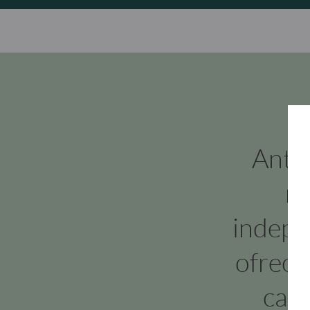
Ante
nu
indepe
ofrece
cali