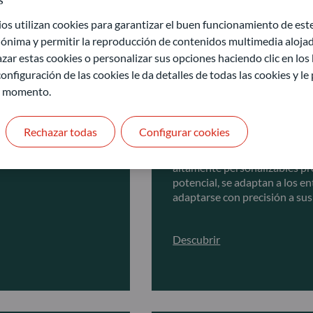
 utilizan cookies para garantizar el buen funcionamiento de este 
ónima y permitir la reproducción de contenidos multimedia alojado
zar estas cookies o personalizar sus opciones haciendo clic en los
Soluciones Multia
onfiguración de las cookies le da detalles de todas las cookies y l
r momento.
e mercado
Personalice su experiencia 
cuenta sus objetivos individ
cualquier entorno de
Rechazar todas
Configurar cookies
se basan en un riguroso
Creadas para ofrecer una ampl
centrado en la gestión
conocimiento a fondo de las c
altamente personalizables pr
potencial, se adaptan a los 
adaptarse con precisión a sus 
Descubrir