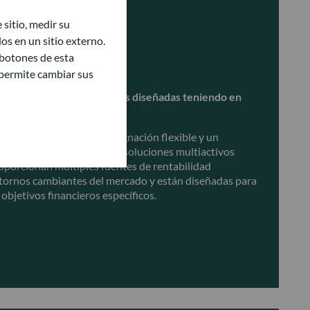
sitio, medir su
s en un sitio externo.
 botones de esta
ctivos
e permite cambiar sus
de inversión con soluciones diseñadas teniendo en
uales
ia diversificación, una asignación flexible y un
lases de activos. Nuestras soluciones multiactivos
oporcionan múltiples fuentes de rentabilidad
entornos cambiantes del mercado y están diseñadas para
objetivos financieros específicos.