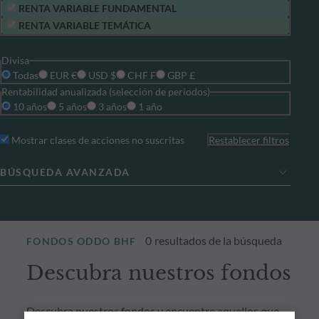
RENTA VARIABLE FUNDAMENTAL
RENTA VARIABLE TEMÁTICA
Divisa
Todas
EUR €
USD $
CHF F
GBP £
Rentabilidad anualizada (selección de períodos)
10 años
5 años
3 años
1 año
Mostrar clases de acciones no suscritas
Restablecer filtros
BÚSQUEDA AVANZADA
0
resultados de la búsqueda
FONDOS ODDO BHF
Descubra nuestros fondos
Descubra nuestros fondos y encuentre aquellos que