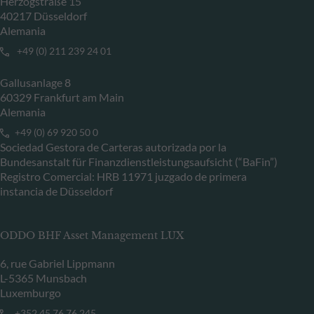
Herzogstraße 15
40217 Düsseldorf
Alemania
+49 (0) 211 239 24 01
Gallusanlage 8
60329 Frankfurt am Main
Alemania
+49 (0) 69 920 50 0
Sociedad Gestora de Carteras autorizada por la
Bundesanstalt für Finanzdienstleistungsaufsicht (“BaFin”)
Registro Comercial: HRB 11971 juzgado de primera
instancia de Düsseldorf
ODDO BHF Asset Management LUX
6, rue Gabriel Lippmann
L-5365 Munsbach
Luxemburgo
+352 45 76 76 245