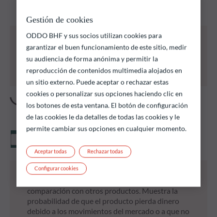
podrían satisfacer sus objetivos de inversión.
Gestión de cookies
ODDO BHF y sus socios utilizan cookies para
Todos los fondos que se enumeran a continuación
conllevan un riesgo de pérdida de capital.
garantizar el buen funcionamiento de este sitio, medir
Las rentabilidades pasadas no garantizan
su audiencia de forma anónima y permitir la
resultados futuros y no son constantes en el
reproducción de contenidos multimedia alojados en
tiempo
un sitio externo. Puede aceptar o rechazar estas
cookies o personalizar sus opciones haciendo clic en
los botones de esta ventana. El botón de configuración
de las cookies le da detalles de todas las cookies y le
permite cambiar sus opciones en cualquier momento.
Valor liquidativo
Aceptar todas
Rechazar todas
Configurar cookies
* El indicador sintético de riesgo (ISR) es una guía
del nivel de riesgo de este producto en
comparación con otros productos. Muestra la
probabilidad de que el producto pierda dinero
debido a los movimientos del mercado o a que no