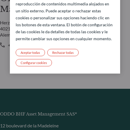
reproducción de contenidos multimedia alojados en
Management GmbH
un sitio externo. Puede aceptar o rechazar estas
cookies o personalizar sus opciones haciendo clic en
Herzogstraße 15
los botones de esta ventana. El botón de configuración
40217 Düsseldorf
de las cookies le da detalles de todas las cookies y le
Alemania
permite cambiar sus opciones en cualquier momento.
+49 (0) 211 239 24 01
Aceptar todas
Rechazar todas
Configurar cookies
ODDO BHF Asset Management SAS*
12 boulevard de la Madeleine