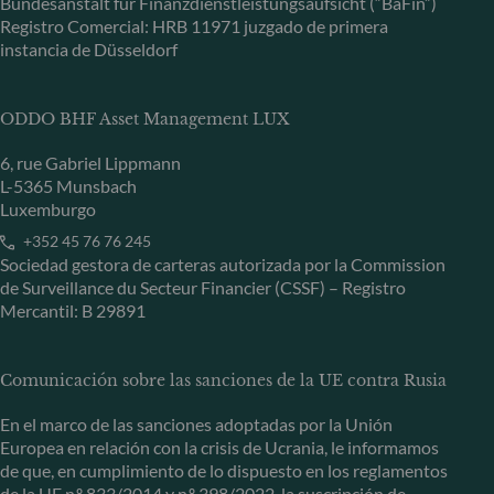
Bundesanstalt für Finanzdienstleistungsaufsicht (“BaFin”)
Registro Comercial: HRB 11971 juzgado de primera
instancia de Düsseldorf
ODDO BHF Asset Management LUX
6, rue Gabriel Lippmann
L-5365 Munsbach
Luxemburgo
+352 45 76 76 245
Sociedad gestora de carteras autorizada por la Commission
de Surveillance du Secteur Financier (CSSF) – Registro
Mercantil: B 29891
Comunicación sobre las sanciones de la UE contra Rusia
En el marco de las sanciones adoptadas por la Unión
Europea en relación con la crisis de Ucrania, le informamos
de que, en cumplimiento de lo dispuesto en los reglamentos
de la UE n.º 833/2014 y n.º 398/2022, la suscripción de