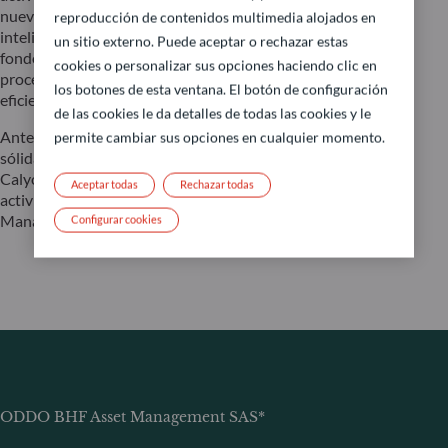
nueva vía de crecimiento. Ese mismo año, introdujo la
reproducción de contenidos multimedia alojados en
inteligencia artificial en la gestión de activos a través de
un sitio externo. Puede aceptar o rechazar estas
fondos temáticos y también integró la IA en el núcleo de los
cookies o personalizar sus opciones haciendo clic en
procesos de inversión para mejorar el rendimiento y la
los botones de esta ventana. El botón de configuración
eficiencia.
de las cookies le da detalles de todas las cookies y le
Antes de unirse a ODDO BHF, Nicolas Chaput acumuló una
permite cambiar sus opciones en cualquier momento.
sólida trayectoria internacional. Tras dieciocho años en
Calyon, entre París, Londres y Nueva York, pasó a dirigir las
Aceptar todas
Rechazar todas
actividades de renta fija de BNP Paribas Asset
Management como director global.
Configurar cookies
ODDO BHF Asset Management SAS*