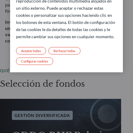
reproducción de contenidos multimedia alojados en
para adaptarse con precisión a sus objetivos
un sitio externo. Puede aceptar o rechazar estas
financieros específicos.
cookies o personalizar sus opciones haciendo clic en
Invertir en esta estrategia implica, entre otras cosas,
los botones de esta ventana. El botón de configuración
un riesgo de pérdida de capital y riesgos de renta
de las cookies le da detalles de todas las cookies y le
variable, de tipo de interés y de crédito. Esto no
permite cambiar sus opciones en cualquier momento.
constituye una recomendación de inversión.
Aceptar todas
Rechazar todas
Configurar cookies
QUÉ OFRECEMOS
Selección de fondos
GESTIÓN DIVERSIFICADA