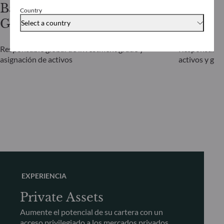
Bastian
Gunthe
Country
Gries
Westen
Select a country
Responsable global de investment grade y
Responsable 
asignación de activos
activos y ges
EXPERIENCIA
Private Assets
Aumente el potencial de su cartera con un
acceso privilegiado a los mercados privados