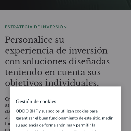
ESTRATEGIA DE INVERSIÓN
Personalice su
experiencia de inversión
con soluciones diseñadas
teniendo en cuenta sus
objetivos individuales.
Creadas para ofrecer una amplia diversificación, una
Gestión de cookies
asignación flexible y un conocimiento a fondo de las
clases de activos. Nuestras soluciones multiactivos
ODDO BHF y sus socios utilizan cookies para
altamente personalizables proporcionan múltiples
garantizar el buen funcionamiento de este sitio, medir
fuentes de rentabilidad potencial, se adaptan a los
su audiencia de forma anónima y permitir la
entornos cambiantes del mercado y están diseñadas