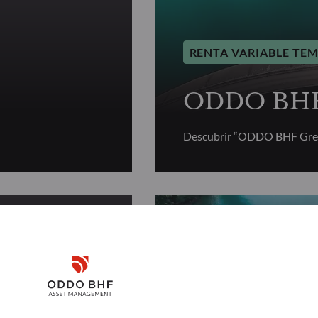
RENTA VARIABLE TE
ODDO BHF 
Descubrir “ODDO BHF Gree
RENTA VARIABLE TE
Disclaimer
r
ODDO BHF 
Remember me for 30 days