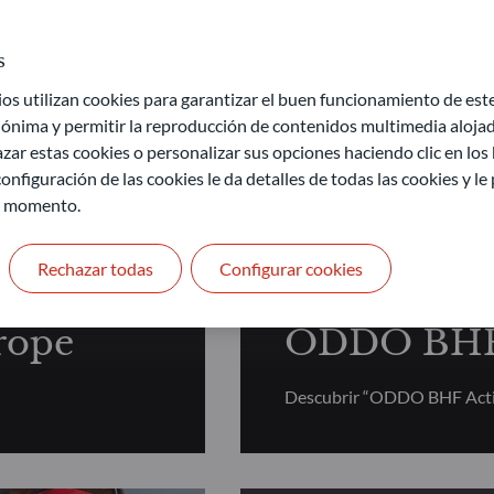
s
 utilizan cookies para garantizar el buen funcionamiento de este 
ónima y permitir la reproducción de contenidos multimedia alojado
nta Variable Fundamental
zar estas cookies o personalizar sus opciones haciendo clic en los
onfiguración de las cookies le da detalles de todas las cookies y l
r momento.
RENTA VARIABLE FU
Rechazar todas
Configurar cookies
rope
ODDO BHF 
Descubrir “ODDO BHF Acti