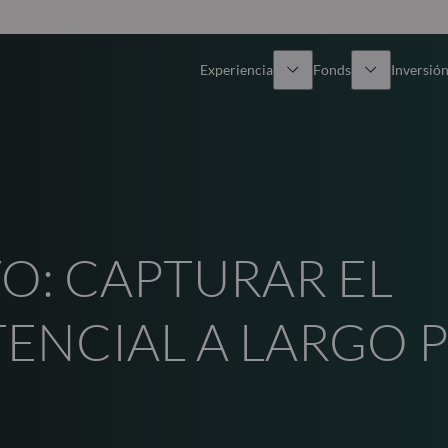
Experiencia
Fonds
Inversión
Resumen general
Todos los fondos
Res
Renta variable
Selección de fondos
Enf
O: CAPTURAR EL
Renta Fija
Fondos White Label
Publ
Multiactivos
Cómo suscribirse
ENCIAL A LARGO 
Activos privados