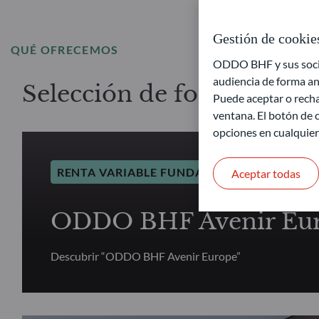
Gestión de cookie
QUÉ OFRECEMOS
ODDO BHF y sus socios
audiencia de forma an
Selección de fondos – Re
Puede aceptar o recha
ventana. El botón de c
opciones en cualquie
RENTA VARIABLE FUNDAMENTAL
Aceptar todas
ODDO BHF Avenir Eu
Descubrir “ODDO BHF Avenir Europe”