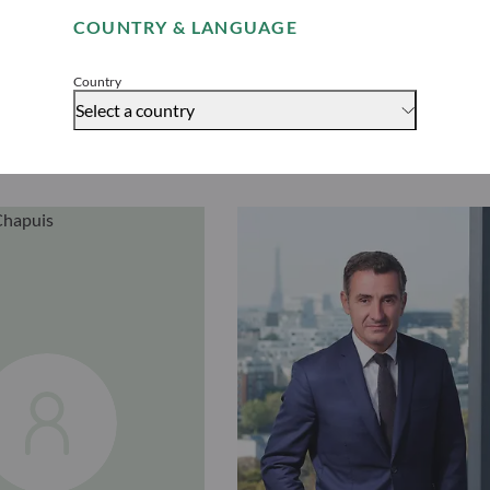
Descubrir “ODDO BHF Gén
COUNTRY & LANGUAGE
Accept
Country
Select a country