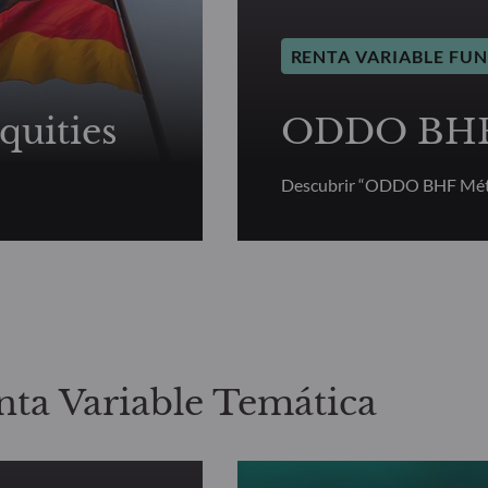
RENTA VARIABLE FU
uities
ODDO BHF 
Descubrir “ODDO BHF Mét
nta Variable Temática