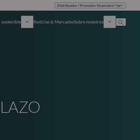
Distribuidor / Promotor financiero
es
 sostenible
Noticias & Mercados
Sobre nosotros
umen general
Identidad
oque
Gobierno
icaciones
Equipo de ventas
Oficinas
PLAZO
Contacto