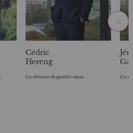
Cédric
Jér
Hereng
Ga
e
Co-director de gestión value
Co-dir