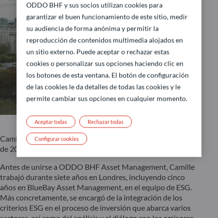
ODDO BHF y sus socios utilizan cookies para
garantizar el buen funcionamiento de este sitio, medir
su audiencia de forma anónima y permitir la
reproducción de contenidos multimedia alojados en
un sitio externo. Puede aceptar o rechazar estas
cookies o personalizar sus opciones haciendo clic en
los botones de esta ventana. El botón de configuración
de las cookies le da detalles de todas las cookies y le
permite cambiar sus opciones en cualquier momento.
Aceptar todas
Rechazar todas
Camille se unió a ODDO BHF Asset Management en julio
Configurar cookies
de 2022 como analista de ESG.
Antes de unirse a ODDO BHF Asset Management, Camille
trabajó durante siete años en Londres, incluyendo cinco
años en BlueBay Asset Management, en el equipo de ESG.
Más concretamente, se encargó de la integración de los
criterios ESG en el proceso de inversión que abarca varios
sectores, así como del análisis y el diálogo con los emisores.