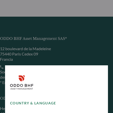
ODDO BHF Asset Management SAS*
12 boulevard de la Madeleine
75440 Paris Cedex 09
Francia
+33 1 44 51 80 28
Sociedad Gestora de Carteras autorizada por la Autorité
des Marchés Financiers (AMF) con el n.º GP 99011
* Entidad responsable del sitio web
ODDO BHF Asset Management GmbH
COUNTRY & LANGUAGE
Herzogstraße 15