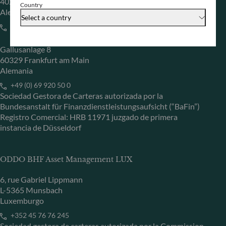
40217 Düsseldorf
Country
Alemania
Select a country
+49 (0) 211 239 24 01
Gallusanlage 8
60329 Frankfurt am Main
Alemania
+49 (0) 69 920 50 0
Sociedad Gestora de Carteras autorizada por la
Bundesanstalt für Finanzdienstleistungsaufsicht (“BaFin”)
Registro Comercial: HRB 11971 juzgado de primera
instancia de Düsseldorf
ODDO BHF Asset Management LUX
6, rue Gabriel Lippmann
L-5365 Munsbach
Luxemburgo
+352 45 76 76 245
Sociedad gestora de carteras autorizada por la Commission