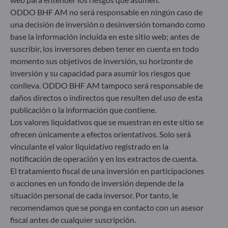
ODDO BHF AM no será responsable en ningún caso de
Gallusanlage 8
una decisión de inversión o desinversión tomando como
60329 Frankfurt am Main
base la información incluida en este sitio web; antes de
Alemania
suscribir, los inversores deben tener en cuenta en todo
+49 (0) 69 920 50 0
momento sus objetivos de inversión, su horizonte de
Sociedad Gestora de Carteras autorizada por la
inversión y su capacidad para asumir los riesgos que
Bundesanstalt für Finanzdienstleistungsaufsicht (“BaFin”)
conlleva. ODDO BHF AM tampoco será responsable de
Registro Comercial: HRB 11971 juzgado de primera
instancia de Düsseldorf
daños directos o indirectos que resulten del uso de esta
publicación o la información que contiene.
Los valores liquidativos que se muestran en este sitio se
ODDO BHF Asset Management LUX
ofrecen únicamente a efectos orientativos. Solo será
vinculante el valor liquidativo registrado en la
6, rue Gabriel Lippmann
notificación de operación y en los extractos de cuenta.
L-5365 Munsbach
Luxemburgo
El tratamiento fiscal de una inversión en participaciones
o acciones en un fondo de inversión depende de la
+352 45 76 76 245
situación personal de cada inversor. Por tanto, le
Sociedad gestora de carteras autorizada por la Commission
de Surveillance du Secteur Financier (CSSF) – Registro
recomendamos que se ponga en contacto con un asesor
Mercantil: B 29891
fiscal antes de cualquier suscripción.