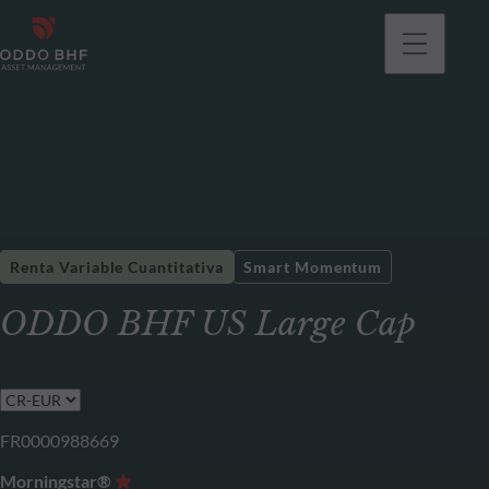
Renta Variable Cuantitativa
Smart Momentum
ODDO BHF US Large Cap
FR0000988669
Morningstar®