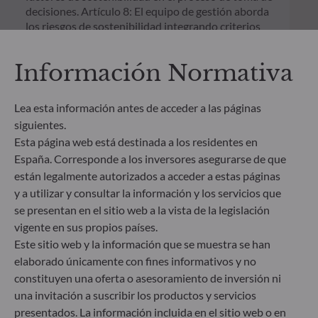
decisiones. Artículo 8: El equipo de gestión aborda
los riesgos de sostenibilidad integrando criterios
ESG (medioambientales, sociales y/o de gobierno
corporativo) en su proceso de toma de decisiones
Información Normativa
de inversión. Artículo 9: El equipo de gestión
persigue un objetivo de inversión estrictamente
sostenible que contribuye de forma significativa a
Lea esta información antes de acceder a las páginas
los desafíos de la transición ecológica y aborda los
siguientes.
riesgos de sostenibilidad mediante las
Esta página web está destinada a los residentes en
calificaciones proporcionadas por el proveedor de
España. Corresponde a los inversores asegurarse de que
datos ESG externo de la Sociedad gestora.
están legalmente autorizados a acceder a estas páginas
y a utilizar y consultar la información y los servicios que
se presentan en el sitio web a la vista de la legislación
vigente en sus propios países.
Este sitio web y la información que se muestra se han
elaborado únicamente con fines informativos y no
constituyen una oferta o asesoramiento de inversión ni
una invitación a suscribir los productos y servicios
presentados. La información incluida en el sitio web o en