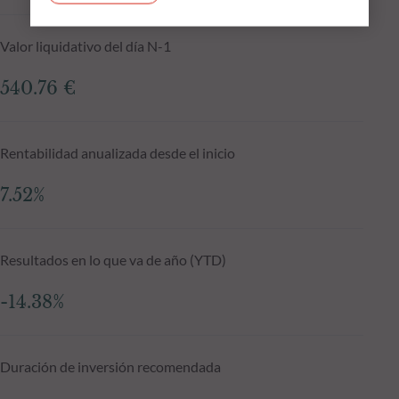
Valor liquidativo del día N-1
540.76 €
Rentabilidad anualizada desde el inicio
7.52%
Resultados en lo que va de año (YTD)
-14.38%
Duración de inversión recomendada