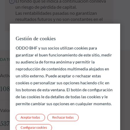
El fondo que se indica a continuación conlleva
un riesgo de pérdida de capital.
Las rentabilidades pasadas no garantizan
resultados futuros y no son constantes en el
tiempo
Gestión de cookies
ODDO BHF y sus socios utilizan cookies para
garantizar el buen funcionamiento de este sitio, medir
DATOS FUNDAMENTALES
su audiencia de forma anónima y permitir la
reproducción de contenidos multimedia alojados en
Activos gestionados del fondo a 16.12.2025
un sitio externo. Puede aceptar o rechazar estas
cookies o personalizar sus opciones haciendo clic en
108.19 M €
los botones de esta ventana. El botón de configuración
de las cookies le da detalles de todas las cookies y le
permite cambiar sus opciones en cualquier momento.
Valor liquidativo a 16.12.2025
Aceptar todas
Rechazar todas
537.77 €
Configurar cookies