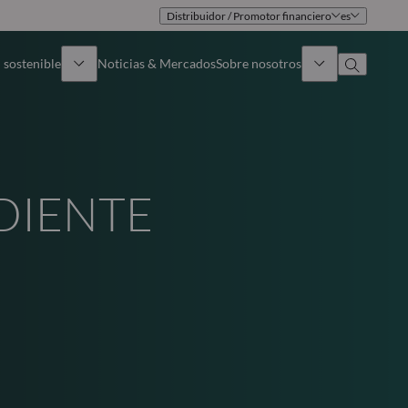
Distribuidor / Promotor financiero
es
 sostenible
Noticias & Mercados
Sobre nosotros
umen general
Identidad
oque
Gobierno
DIENTE
icaciones
Equipo de ventas
Oficinas
Contacto