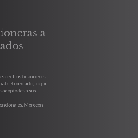
pioneras a
cados
es centros financieros
ual del mercado, lo que
s adaptadas a sus
vencionales. Merecen