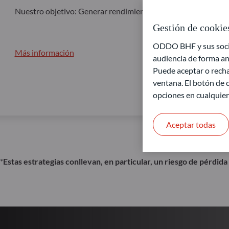
Nuestro objetivo: Generar rendimiento en diferentes condic
Gestión de cookie
ODDO BHF y sus socios
Más información
audiencia de forma an
Puede aceptar o recha
ventana. El botón de c
opciones en cualquie
Aceptar todas
*
Estas estrategias conllevan, en particular, un riesgo de pérdida 