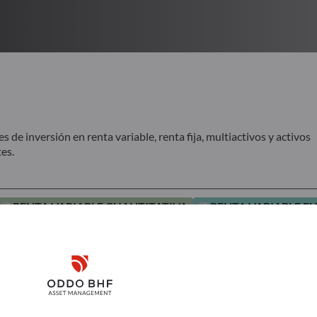
de inversión en renta variable, renta fija, multiactivos y activos
es.
RENTA VARIABLE CUANTITATIVA
RENTA VARIABLE 
Disclaimer
Remember me for 30 days