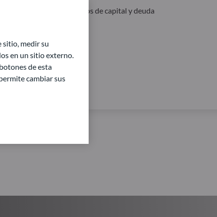
ceso a los mercados privados de capital y deuda
sitio, medir su
s en un sitio externo.
 botones de esta
e permite cambiar sus