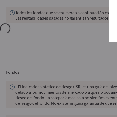
Todos los fondos que se enumeran a continuación conlleva
Las rentabilidades pasadas no garantizan resultados futu
Fondos
ISIN
Valor liquidativo
d
Fondos
* El indicador sintético de riesgo (ISR) es una guía del 
debido a los movimientos del mercado o a que no podamos p
riesgo del fondo. La categoría más baja no significa exento
de riesgo del fondo. No existe ninguna garantía de que se