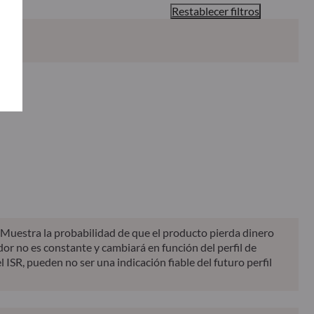
Restablecer filtros
Clasificación del SFDR**
Informe
KID
. Muestra la probabilidad de que el producto pierda dinero
dor no es constante y cambiará en función del perfil de
l ISR, pueden no ser una indicación fiable del futuro perfil