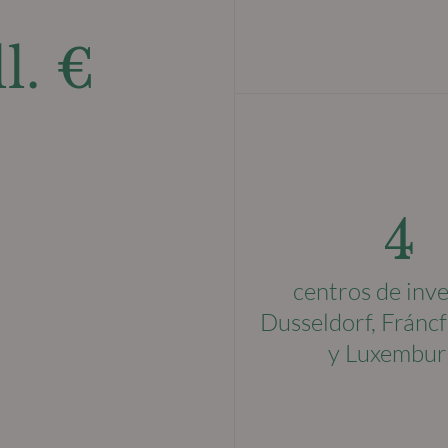
l. €
4
centros de inve
Dusseldorf, Fráncf
y Luxembur