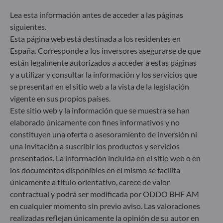
ESG (medioambientales, sociales y/o de gobierno
Lea esta información antes de acceder a las páginas
corporativo) en su proceso de toma de decisiones
siguientes.
de inversión. Artículo 9: El equipo de gestión
persigue un objetivo de inversión estrictamente
Esta página web está destinada a los residentes en
sostenible que contribuye de forma significativa a
España. Corresponde a los inversores asegurarse de que
los desafíos de la transición ecológica y aborda los
están legalmente autorizados a acceder a estas páginas
riesgos de sostenibilidad mediante las
y a utilizar y consultar la información y los servicios que
calificaciones proporcionadas por el proveedor de
se presentan en el sitio web a la vista de la legislación
datos ESG externo de la Sociedad gestora.
vigente en sus propios países.
Este sitio web y la información que se muestra se han
elaborado únicamente con fines informativos y no
constituyen una oferta o asesoramiento de inversión ni
una invitación a suscribir los productos y servicios
presentados. La información incluida en el sitio web o en
los documentos disponibles en el mismo se facilita
únicamente a título orientativo, carece de valor
contractual y podrá ser modificada por ODDO BHF AM
en cualquier momento sin previo aviso. Las valoraciones
realizadas reflejan únicamente la opinión de su autor en