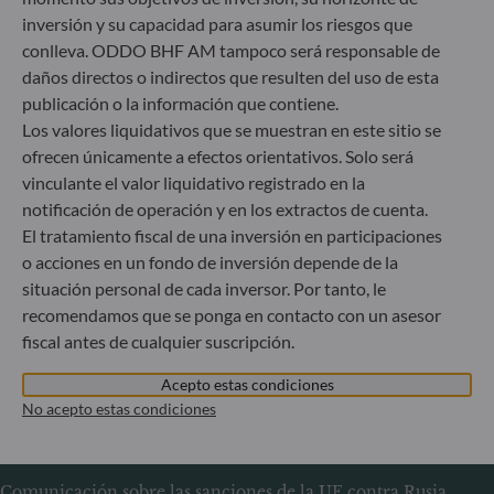
60329 Frankfurt am Main
inversión y su capacidad para asumir los riesgos que
Alemania
conlleva. ODDO BHF AM tampoco será responsable de
+49 (0) 69 920 50 0
daños directos o indirectos que resulten del uso de esta
Sociedad Gestora de Carteras autorizada por la
publicación o la información que contiene.
Bundesanstalt für Finanzdienstleistungsaufsicht (“BaFin”)
Los valores liquidativos que se muestran en este sitio se
Registro Comercial: HRB 11971 juzgado de primera
ofrecen únicamente a efectos orientativos. Solo será
instancia de Düsseldorf
vinculante el valor liquidativo registrado en la
notificación de operación y en los extractos de cuenta.
ODDO BHF Asset Management LUX
El tratamiento fiscal de una inversión en participaciones
o acciones en un fondo de inversión depende de la
6, rue Gabriel Lippmann
situación personal de cada inversor. Por tanto, le
L-5365 Munsbach
recomendamos que se ponga en contacto con un asesor
Luxemburgo
fiscal antes de cualquier suscripción.
+352 45 76 76 245
Sociedad gestora de carteras autorizada por la Commission
Acepto estas condiciones
de Surveillance du Secteur Financier (CSSF) – Registro
No acepto estas condiciones
Mercantil: B 29891
Comunicación sobre las sanciones de la UE contra Rusia