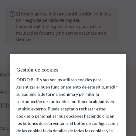
El fondo que se indica a continuación conlleva
un riesgo de pérdida de capital.
Las rentabilidades pasadas no garantizan
resultados futuros y no son constantes en el
tiempo
Gestión de cookies
DATOS FUNDAMENTALES
ODDO BHF y sus socios utilizan cookies para
garantizar el buen funcionamiento de este sitio, medir
Activos gestionados del fondo a 05.08.2026
su audiencia de forma anónima y permitir la
reproducción de contenidos multimedia alojados en
110.89 M €
un sitio externo. Puede aceptar o rechazar estas
cookies o personalizar sus opciones haciendo clic en
los botones de esta ventana. El botón de configuración
Valor liquidativo a 05.08.2026
de las cookies le da detalles de todas las cookies y le