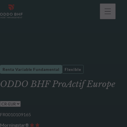
Renta Variable Fundamental
Flexible
ODDO BHF ProActif Europe
FR0010109165
Morningstar®