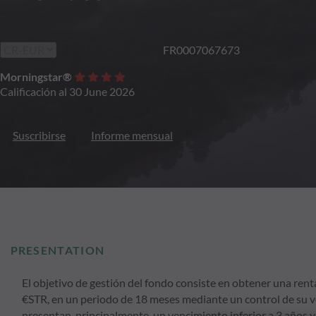
FR0007067673
Morningstar®
Calificación al 30 June 2026
Suscribirse
Informe mensual
PRESENTATION
El objetivo de gestión del fondo consiste en obtener una renta
€STR, en un periodo de 18 meses mediante un control de su vol
presentan, principalmente, un vencimiento inferior a 3 años 