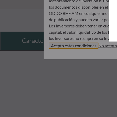
asesoramiento de inversión ni una invit
los documentos disponibles en el mismo
ODDO BHF AM en cualquier momento sin 
de publicación y pueden variar poster
Los inversores deben tener en cuenta 
capital; el valor liquidativo de los f
los inversores no recuperen su inversió
Características
Antes de suscribir un fondo, se aconse
Acepto estas condiciones
No acepto
Documento de datos fundamentales (DDF
ODDO BHF AM no será responsable en 
incluida en este sitio web; antes de s
horizonte de inversión y su capacida
indirectos que resulten del uso de est
Los valores liquidativos que se muestra
registrado en la notificación de operac
El tratamiento fiscal de una inversión
inversor. Por tanto, le recomendamos q