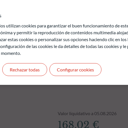
el 10% del patrimonio en títulos de alto rendimiento con el fin
rsión en títulos especulativos de alto rendimiento.
s
 utilizan cookies para garantizar el buen funcionamiento de este 
de pérdida de capital.
ónima y permitir la reproducción de contenidos multimedia alojado
uros y no son constantes en el tiempo
zar estas cookies o personalizar sus opciones haciendo clic en los
onfiguración de las cookies le da detalles de todas las cookies y l
r momento.
Rechazar todas
Configurar cookies
Valor liquidativo a 05.08.2026
168.02 €