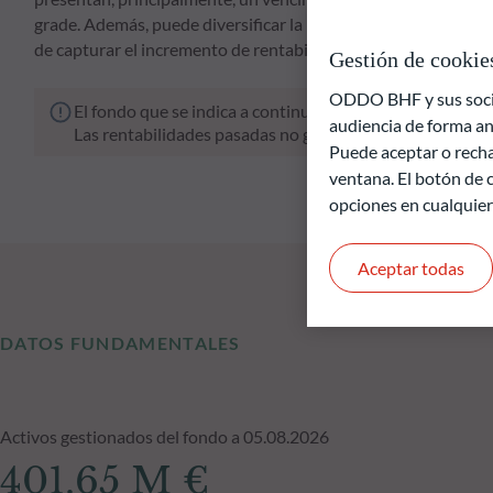
grade. Además, puede diversificar la inversión en un máximo d
de capturar el incremento de rentabilidad derivado de la inve
Gestión de cookie
ODDO BHF y sus socios
El fondo que se indica a continuación conlleva un riesgo 
audiencia de forma an
Las rentabilidades pasadas no garantizan resultados fut
Puede aceptar o recha
ventana. El botón de c
opciones en cualquie
Aceptar todas
DATOS FUNDAMENTALES
Activos gestionados del fondo a 05.08.2026
401.65 M €