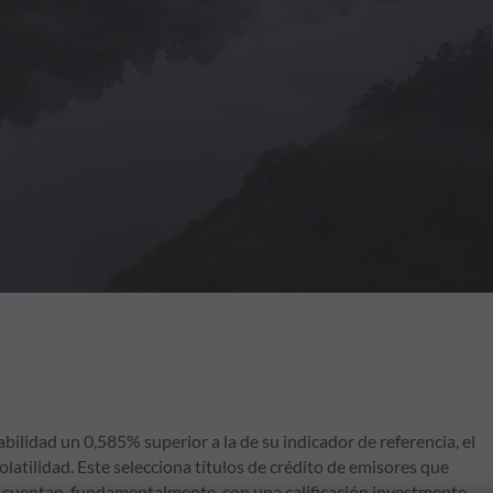
bilidad un 0,585% superior a la de su indicador de referencia, el
atilidad. Este selecciona títulos de crédito de emisores que
y cuentan, fundamentalmente, con una calificación investmente