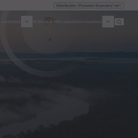
Distribuidor / Promotor financiero
es
 sostenible
Noticias & Mercados
Sobre nosotros
umen general
Identidad
oque
Gobierno
icaciones
Equipo de ventas
Oficinas
Contacto