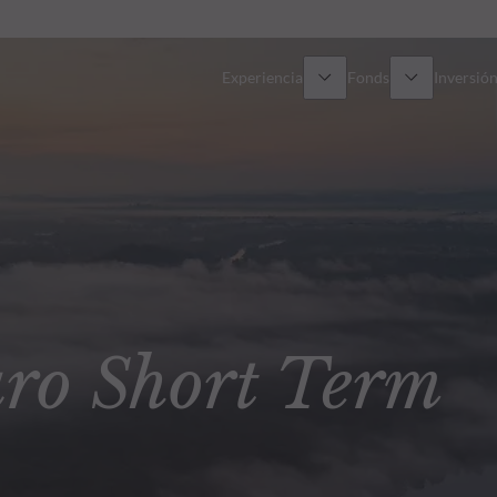
Experiencia
Fonds
Inversión
Resumen general
Todos los fondos
Res
Renta variable
Selección de fondos
Enf
Renta Fija
Fondos White Label
Publ
o Short Term
Multiactivos
Cómo suscribirse
Activos privados