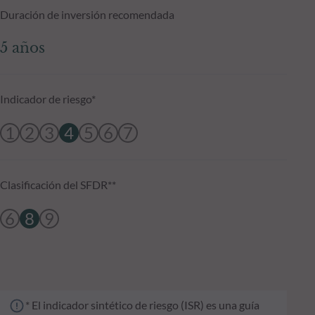
Duración de inversión recomendada
5 años
Indicador de riesgo*
1
2
3
4
5
6
7
Clasificación del SFDR**
6
8
9
* El indicador sintético de riesgo (ISR) es una guía