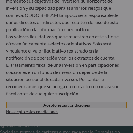
momento sus objetivos de inversión, su horizonte de
Alemania
inversión y su capacidad para asumir los riesgos que
+49 (0) 211 239 24 01
conlleva. ODDO BHF AM tampoco será responsable de
daños directos o indirectos que resulten del uso de esta
Gallusanlage 8
publicación o la información que contiene.
60329 Frankfurt am Main
Los valores liquidativos que se muestran en este sitio se
Alemania
ofrecen únicamente a efectos orientativos. Solo será
+49 (0) 69 920 50 0
vinculante el valor liquidativo registrado en la
Sociedad Gestora de Carteras autorizada por la
notificación de operación y en los extractos de cuenta.
Bundesanstalt für Finanzdienstleistungsaufsicht (“BaFin”)
El tratamiento fiscal de una inversión en participaciones
Registro Comercial: HRB 11971 juzgado de primera
o acciones en un fondo de inversión depende de la
instancia de Düsseldorf
situación personal de cada inversor. Por tanto, le
recomendamos que se ponga en contacto con un asesor
ODDO BHF Asset Management LUX
fiscal antes de cualquier suscripción.
6, rue Gabriel Lippmann
Acepto estas condiciones
L-5365 Munsbach
No acepto estas condiciones
Luxemburgo
+352 45 76 76 245
Sociedad gestora de carteras autorizada por la Commission