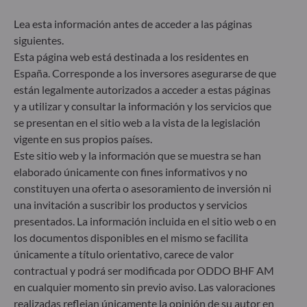
cuenta riesgos de sostenibilidad ni incidencias
adversas de las decisiones de inversión en los
Lea esta información antes de acceder a las páginas
factores de sostenibilidad en el proceso de toma de
siguientes.
decisiones. Artículo 8: El equipo de gestión aborda
Esta página web está destinada a los residentes en
los riesgos de sostenibilidad integrando criterios
España. Corresponde a los inversores asegurarse de que
ESG (medioambientales, sociales y/o de gobierno
están legalmente autorizados a acceder a estas páginas
corporativo) en su proceso de toma de decisiones
y a utilizar y consultar la información y los servicios que
de inversión. Artículo 9: El equipo de gestión
se presentan en el sitio web a la vista de la legislación
persigue un objetivo de inversión estrictamente
sostenible que contribuye de forma significativa a
vigente en sus propios países.
los desafíos de la transición ecológica y aborda los
Este sitio web y la información que se muestra se han
riesgos de sostenibilidad mediante las
elaborado únicamente con fines informativos y no
calificaciones proporcionadas por el proveedor de
constituyen una oferta o asesoramiento de inversión ni
datos ESG externo de la Sociedad gestora.
una invitación a suscribir los productos y servicios
presentados. La información incluida en el sitio web o en
los documentos disponibles en el mismo se facilita
únicamente a título orientativo, carece de valor
contractual y podrá ser modificada por ODDO BHF AM
en cualquier momento sin previo aviso. Las valoraciones
realizadas reflejan únicamente la opinión de su autor en