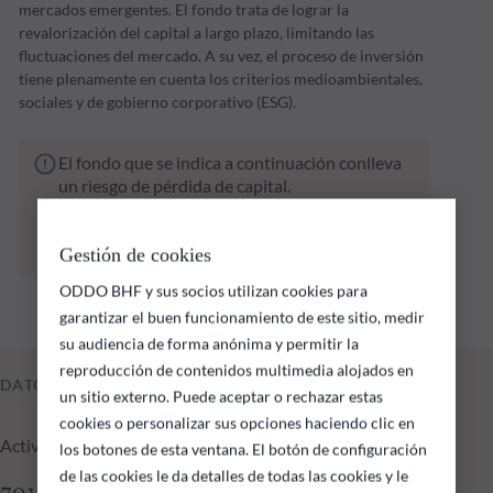
mercados emergentes. El fondo trata de lograr la
revalorización del capital a largo plazo, limitando las
fluctuaciones del mercado. A su vez, el proceso de inversión
tiene plenamente en cuenta los criterios medioambientales,
sociales y de gobierno corporativo (ESG).
El fondo que se indica a continuación conlleva
un riesgo de pérdida de capital.
Las rentabilidades pasadas no garantizan
resultados futuros y no son constantes en el
Gestión de cookies
tiempo
ODDO BHF y sus socios utilizan cookies para
garantizar el buen funcionamiento de este sitio, medir
su audiencia de forma anónima y permitir la
reproducción de contenidos multimedia alojados en
DATOS FUNDAMENTALES
un sitio externo. Puede aceptar o rechazar estas
cookies o personalizar sus opciones haciendo clic en
Activos gestionados del fondo a 05.08.2026
los botones de esta ventana. El botón de configuración
de las cookies le da detalles de todas las cookies y le