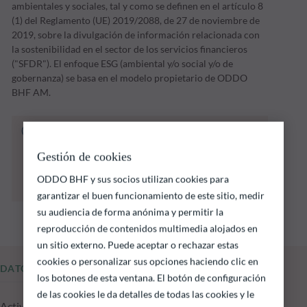
ambientales y sociales, tal y como se definen en el artículo 8
(1) del Reglamento (UE) 2019/2088, de 27 de noviembre de
2019, sobre la divulgación de información relacionada con
la sostenibilidad en el sector de los servicios financieros
("SFDR"). El enfoque ESG (ambiental y/o social y/o de
gobernanza) se basa en el modelo propietario de ODDO
BHF AM.
El fondo que se indica a continuación conlleva
un riesgo de pérdida de capital.
Gestión de cookies
Las rentabilidades pasadas no garantizan
resultados futuros y no son constantes en el
ODDO BHF y sus socios utilizan cookies para
tiempo
garantizar el buen funcionamiento de este sitio, medir
su audiencia de forma anónima y permitir la
reproducción de contenidos multimedia alojados en
un sitio externo. Puede aceptar o rechazar estas
cookies o personalizar sus opciones haciendo clic en
DATOS FUNDAMENTALES
los botones de esta ventana. El botón de configuración
de las cookies le da detalles de todas las cookies y le
Activos gestionados del fondo a 05.08.2026