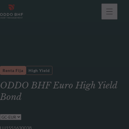
Renta Fija
High Yield
ODDO BHF Euro High Yield
Bond
LU1551630038