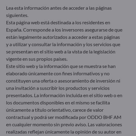
los riesgos de sostenibilidad integrando criterios
Lea esta información antes de acceder a las páginas
ESG (medioambientales, sociales y/o de gobierno
siguientes.
corporativo) en su proceso de toma de decisiones
Esta página web está destinada a los residentes en
de inversión. Artículo 9: El equipo de gestión
España. Corresponde a los inversores asegurarse de que
persigue un objetivo de inversión estrictamente
sostenible que contribuye de forma significativa a
están legalmente autorizados a acceder a estas páginas
los desafíos de la transición ecológica y aborda los
y a utilizar y consultar la información y los servicios que
riesgos de sostenibilidad mediante las
se presentan en el sitio web a la vista de la legislación
calificaciones proporcionadas por el proveedor de
vigente en sus propios países.
datos ESG externo de la Sociedad gestora.
Este sitio web y la información que se muestra se han
elaborado únicamente con fines informativos y no
constituyen una oferta o asesoramiento de inversión ni
una invitación a suscribir los productos y servicios
presentados. La información incluida en el sitio web o en
los documentos disponibles en el mismo se facilita
únicamente a título orientativo, carece de valor
contractual y podrá ser modificada por ODDO BHF AM
en cualquier momento sin previo aviso. Las valoraciones
realizadas reflejan únicamente la opinión de su autor en