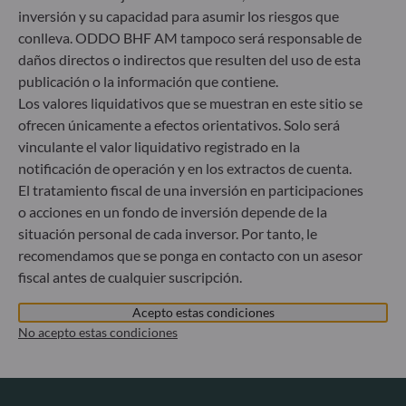
Gallusanlage 8
inversión y su capacidad para asumir los riesgos que
60329 Frankfurt am Main
conlleva. ODDO BHF AM tampoco será responsable de
Alemania
daños directos o indirectos que resulten del uso de esta
+49 (0) 69 920 50 0
publicación o la información que contiene.
Sociedad Gestora de Carteras autorizada por la
Los valores liquidativos que se muestran en este sitio se
Bundesanstalt für Finanzdienstleistungsaufsicht (“BaFin”)
ofrecen únicamente a efectos orientativos. Solo será
Registro Comercial: HRB 11971 juzgado de primera
vinculante el valor liquidativo registrado en la
instancia de Düsseldorf
notificación de operación y en los extractos de cuenta.
El tratamiento fiscal de una inversión en participaciones
ODDO BHF Asset Management LUX
o acciones en un fondo de inversión depende de la
situación personal de cada inversor. Por tanto, le
6, rue Gabriel Lippmann
recomendamos que se ponga en contacto con un asesor
L-5365 Munsbach
fiscal antes de cualquier suscripción.
Luxemburgo
+352 45 76 76 245
Acepto estas condiciones
Sociedad gestora de carteras autorizada por la Commission
No acepto estas condiciones
de Surveillance du Secteur Financier (CSSF) – Registro
Mercantil: B 29891