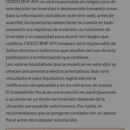
ODDO BHF AM no será responsable en ningún caso de
Herzogstraße 15
una decisión de inversión o desinversión tomando como
40217 Düsseldorf
base la información incluida en este sitio web; antes de
Alemania
suscribir, los inversores deben tener en cuenta en todo
+49 (0) 211 239 24 01
momento sus objetivos de inversión, su horizonte de
inversión y su capacidad para asumir los riesgos que
Gallusanlage 8
conlleva. ODDO BHF AM tampoco será responsable de
60329 Frankfurt am Main
daños directos o indirectos que resulten del uso de esta
Alemania
publicación o la información que contiene.
+49 (0) 69 920 50 0
Los valores liquidativos que se muestran en este sitio se
Sociedad Gestora de Carteras autorizada por la
ofrecen únicamente a efectos orientativos. Solo será
Bundesanstalt für Finanzdienstleistungsaufsicht (“BaFin”)
vinculante el valor liquidativo registrado en la
Registro Comercial: HRB 11971 juzgado de primera
instancia de Düsseldorf
notificación de operación y en los extractos de cuenta.
El tratamiento fiscal de una inversión en participaciones
o acciones en un fondo de inversión depende de la
ODDO BHF Asset Management LUX
situación personal de cada inversor. Por tanto, le
recomendamos que se ponga en contacto con un asesor
6, rue Gabriel Lippmann
fiscal antes de cualquier suscripción.
L-5365 Munsbach
Luxemburgo