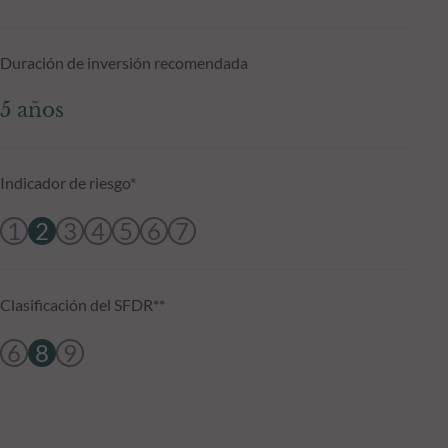
Duración de inversión recomendada
5 años
Indicador de riesgo*
1
2
3
4
5
6
7
Clasificación del SFDR**
6
8
9