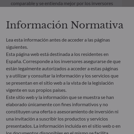
comparable y se entienda mejor por los inversores
finales. Artículo 6: El equipo de gestión no tiene en
cuenta riesgos de sostenibilidad ni incidencias
Información Normativa
adversas de las decisiones de inversión en los
factores de sostenibilidad en el proceso de toma de
decisiones. Artículo 8: El equipo de gestión aborda
Lea esta información antes de acceder a las páginas
los riesgos de sostenibilidad integrando criterios
siguientes.
ESG (medioambientales, sociales y/o de gobierno
corporativo) en su proceso de toma de decisiones
Esta página web está destinada a los residentes en
de inversión. Artículo 9: El equipo de gestión
España. Corresponde a los inversores asegurarse de que
persigue un objetivo de inversión estrictamente
están legalmente autorizados a acceder a estas páginas
sostenible que contribuye de forma significativa a
y a utilizar y consultar la información y los servicios que
los desafíos de la transición ecológica y aborda los
se presentan en el sitio web a la vista de la legislación
riesgos de sostenibilidad mediante las
vigente en sus propios países.
calificaciones proporcionadas por el proveedor de
Este sitio web y la información que se muestra se han
datos ESG externo de la Sociedad gestora.
elaborado únicamente con fines informativos y no
constituyen una oferta o asesoramiento de inversión ni
una invitación a suscribir los productos y servicios
presentados. La información incluida en el sitio web o en
los documentos disponibles en el mismo se facilita