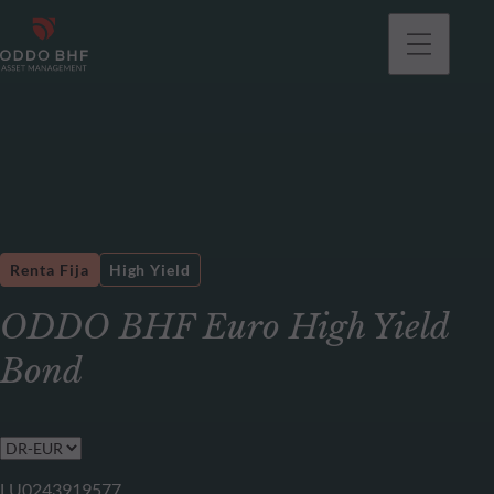
Renta Fija
High Yield
ODDO BHF Euro High Yield
Bond
LU0243919577