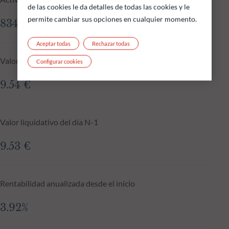
de las cookies le da detalles de todas las cookies y le
permite cambiar sus opciones en cualquier momento.
834.80 M €
Aceptar todas
Rechazar todas
Valor liquidativo a 03.08.2026
Configurar cookies
9.54 €
Valor liquidativo del día N-1
9.53 €
Rentabilidad anualizada desde el inicio
3.92%