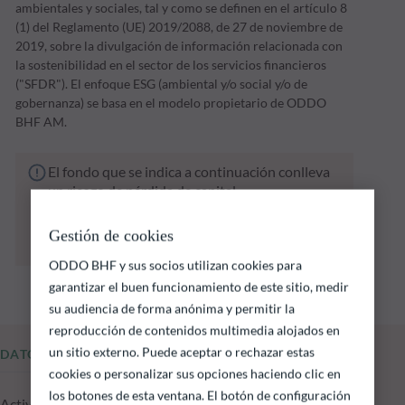
ambientales y sociales, tal y como se definen en el artículo 8
(1) del Reglamento (UE) 2019/2088, de 27 de noviembre de
2019, sobre la divulgación de información relacionada con
la sostenibilidad en el sector de los servicios financieros
("SFDR"). El enfoque ESG (ambiental y/o social y/o de
gobernanza) se basa en el modelo propietario de ODDO
BHF AM.
El fondo que se indica a continuación conlleva
un riesgo de pérdida de capital.
Las rentabilidades pasadas no garantizan
resultados futuros y no son constantes en el
Gestión de cookies
tiempo
ODDO BHF y sus socios utilizan cookies para
garantizar el buen funcionamiento de este sitio, medir
su audiencia de forma anónima y permitir la
reproducción de contenidos multimedia alojados en
un sitio externo. Puede aceptar o rechazar estas
DATOS FUNDAMENTALES
cookies o personalizar sus opciones haciendo clic en
los botones de esta ventana. El botón de configuración
Activos gestionados del fondo a 03.08.2026