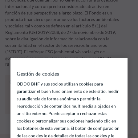
internacional y con un precio considerado atractivo en
función de sus perspectivas a largo plazo. El Fondo es un
producto financiero que promueve los factores ambientales
y sociales, tal y como se definen en el artículo 8 (1) del
Reglamento (UE) 2019/2088, de 27 de noviembre de 2019,
sobre la divulgación de información relacionada con la
sostenibilidad en el sector de los servicios financieros
("SFDR"). El enfoque ESG (ambiental y/o social y/o de
gobernanza) se basa en el modelo propietario de ODDO
BHF AM.
Gestión de cookies
El fondo que se indica a continuación conlleva
ODDO BHF y sus socios utilizan cookies para
un riesgo de pérdida de capital.
garantizar el buen funcionamiento de este sitio, medir
Las rentabilidades pasadas no garantizan
su audiencia de forma anónima y permitir la
resultados futuros y no son constantes en el
reproducción de contenidos multimedia alojados en
tiempo
un sitio externo. Puede aceptar o rechazar estas
cookies o personalizar sus opciones haciendo clic en
los botones de esta ventana. El botón de configuración
de las cookies le da detalles de todas las cookies y le