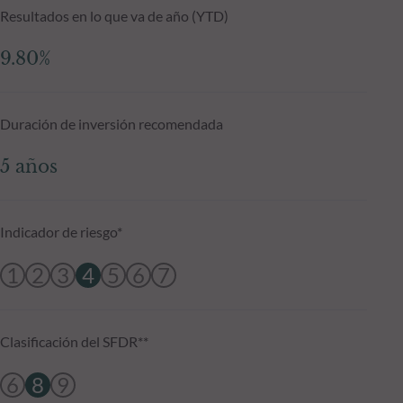
Resultados en lo que va de año (YTD)
9.80%
Duración de inversión recomendada
5 años
Indicador de riesgo*
1
2
3
4
5
6
7
Clasificación del SFDR**
6
8
9