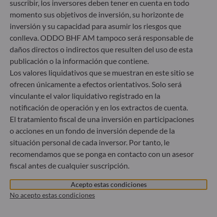
suscribir, los inversores deben tener en cuenta en todo
momento sus objetivos de inversión, su horizonte de
inversión y su capacidad para asumir los riesgos que
ODDO BHF Asset Management GmbH
conlleva. ODDO BHF AM tampoco será responsable de
Herzogstraße 15
daños directos o indirectos que resulten del uso de esta
40217 Düsseldorf
publicación o la información que contiene.
Alemania
Los valores liquidativos que se muestran en este sitio se
+49 (0) 211 239 24 01
ofrecen únicamente a efectos orientativos. Solo será
vinculante el valor liquidativo registrado en la
Gallusanlage 8
notificación de operación y en los extractos de cuenta.
60329 Frankfurt am Main
El tratamiento fiscal de una inversión en participaciones
Alemania
o acciones en un fondo de inversión depende de la
+49 (0) 69 920 50 0
situación personal de cada inversor. Por tanto, le
Sociedad Gestora de Carteras autorizada por la
recomendamos que se ponga en contacto con un asesor
Bundesanstalt für Finanzdienstleistungsaufsicht (“BaFin”)
fiscal antes de cualquier suscripción.
Registro Comercial: HRB 11971 juzgado de primera
instancia de Düsseldorf
Acepto estas condiciones
No acepto estas condiciones
ODDO BHF Asset Management LUX