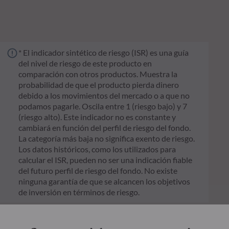
* El indicador sintético de riesgo (ISR) es una guía
del nivel de riesgo de este producto en
comparación con otros productos. Muestra la
probabilidad de que el producto pierda dinero
debido a los movimientos del mercado o a que no
podamos pagarle. Oscila entre 1 (riesgo bajo) y 7
(riesgo alto). Este indicador no es constante y
cambiará en función del perfil de riesgo del fondo.
La categoría más baja no significa exento de riesgo.
Los datos históricos, como los utilizados para
calcular el ISR, pueden no ser una indicación fiable
del futuro perfil de riesgo del fondo. No existe
ninguna garantía de que se alcancen los objetivos
de inversión en términos de riesgo.
** El Reglamento de la UE Reglamento de