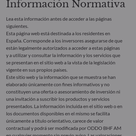
divulgación de información sobre finanzas
Información Normativa
sostenibles (SFDR) es un conjunto de normas de la
UE cuyo objetivo es lograr que el perfil de
Lea esta información antes de acceder a las páginas
sostenibilidad de los fondos sea transparente, más
siguientes.
comparable y se entienda mejor por los inversores
finales. Artículo 6: El equipo de gestión no tiene en
Esta página web está destinada a los residentes en
cuenta riesgos de sostenibilidad ni incidencias
España. Corresponde a los inversores asegurarse de que
adversas de las decisiones de inversión en los
están legalmente autorizados a acceder a estas páginas
factores de sostenibilidad en el proceso de toma de
y a utilizar y consultar la información y los servicios que
decisiones. Artículo 8: El equipo de gestión aborda
se presentan en el sitio web a la vista de la legislación
los riesgos de sostenibilidad integrando criterios
vigente en sus propios países.
ESG (medioambientales, sociales y/o de gobierno
Este sitio web y la información que se muestra se han
corporativo) en su proceso de toma de decisiones
de inversión. Artículo 9: El equipo de gestión
elaborado únicamente con fines informativos y no
persigue un objetivo de inversión estrictamente
constituyen una oferta o asesoramiento de inversión ni
sostenible que contribuye de forma significativa a
una invitación a suscribir los productos y servicios
los desafíos de la transición ecológica y aborda los
presentados. La información incluida en el sitio web o en
riesgos de sostenibilidad mediante las
los documentos disponibles en el mismo se facilita
calificaciones proporcionadas por el proveedor de
únicamente a título orientativo, carece de valor
datos ESG externo de la Sociedad gestora.
contractual y podrá ser modificada por ODDO BHF AM
en cualquier momento sin previo aviso. Las valoraciones