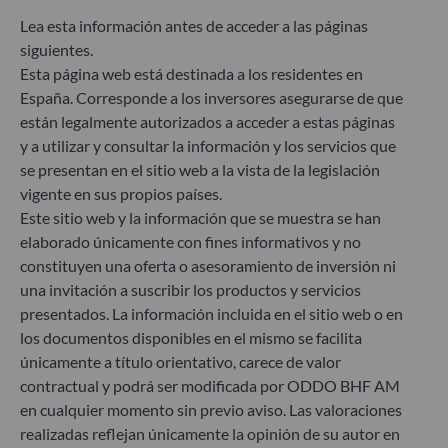
UE cuyo objetivo es lograr que el perfil de
sostenibilidad de los fondos sea transparente, más
Lea esta información antes de acceder a las páginas
comparable y se entienda mejor por los inversores
siguientes.
finales. Artículo 6: El equipo de gestión no tiene en
Esta página web está destinada a los residentes en
cuenta riesgos de sostenibilidad ni incidencias
España. Corresponde a los inversores asegurarse de que
adversas de las decisiones de inversión en los
están legalmente autorizados a acceder a estas páginas
factores de sostenibilidad en el proceso de toma de
y a utilizar y consultar la información y los servicios que
decisiones. Artículo 8: El equipo de gestión aborda
se presentan en el sitio web a la vista de la legislación
los riesgos de sostenibilidad integrando criterios
ESG (medioambientales, sociales y/o de gobierno
vigente en sus propios países.
corporativo) en su proceso de toma de decisiones
Este sitio web y la información que se muestra se han
de inversión. Artículo 9: El equipo de gestión
elaborado únicamente con fines informativos y no
persigue un objetivo de inversión estrictamente
constituyen una oferta o asesoramiento de inversión ni
sostenible que contribuye de forma significativa a
una invitación a suscribir los productos y servicios
los desafíos de la transición ecológica y aborda los
presentados. La información incluida en el sitio web o en
riesgos de sostenibilidad mediante las
los documentos disponibles en el mismo se facilita
calificaciones proporcionadas por el proveedor de
datos ESG externo de la Sociedad gestora.
únicamente a título orientativo, carece de valor
contractual y podrá ser modificada por ODDO BHF AM
en cualquier momento sin previo aviso. Las valoraciones
realizadas reflejan únicamente la opinión de su autor en