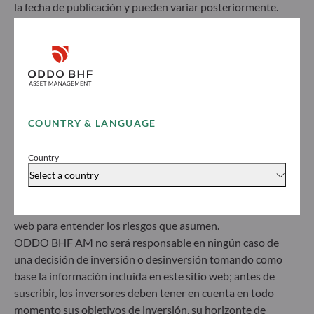
la fecha de publicación y pueden variar posteriormente.
Los inversores deben tener en cuenta que todos los
fondos de inversión mencionados en el presente
conllevan el riesgo de pérdida de capital; el valor
liquidativo de los fondos puede incrementarse o
disminuir dependiendo de las fluctuaciones del
mercado. Es posible que los inversores no recuperen su
COUNTRY & LANGUAGE
inversión inicial. Las suscripciones y reembolsos del
fondo se realizan a un valor liquidativo desconocido.
ODDO BHF Asset Management SAS*
Antes de suscribir un fondo, se aconseja a los inversores
Country
que se pongan en contacto con un asesor de inversiones
Select a country
12 boulevard de la Madeleine
y deben leer el Documento de datos fundamentales
75440 Paris Cedex 09
(DDF) y el folleto informativo disponibles en este sitio
Francia
web para entender los riesgos que asumen.
+33 1 44 51 80 28
ODDO BHF AM no será responsable en ningún caso de
Sociedad Gestora de Carteras autorizada por la Autorité
una decisión de inversión o desinversión tomando como
des Marchés Financiers (AMF) con el n.º GP 99011
base la información incluida en este sitio web; antes de
* Entidad responsable del sitio web
suscribir, los inversores deben tener en cuenta en todo
momento sus objetivos de inversión, su horizonte de