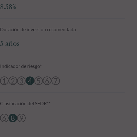
8.58%
Duración de inversión recomendada
5 años
Indicador de riesgo*
1
2
3
4
5
6
7
Clasificación del SFDR**
6
8
9