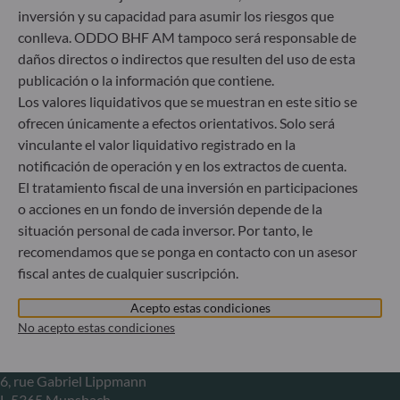
ODDO BHF Asset Management GmbH
inversión y su capacidad para asumir los riesgos que
conlleva. ODDO BHF AM tampoco será responsable de
Herzogstraße 15
daños directos o indirectos que resulten del uso de esta
40217 Düsseldorf
publicación o la información que contiene.
Alemania
Los valores liquidativos que se muestran en este sitio se
+49 (0) 211 239 24 01
ofrecen únicamente a efectos orientativos. Solo será
vinculante el valor liquidativo registrado en la
Gallusanlage 8
notificación de operación y en los extractos de cuenta.
60329 Frankfurt am Main
El tratamiento fiscal de una inversión en participaciones
Alemania
o acciones en un fondo de inversión depende de la
+49 (0) 69 920 50 0
situación personal de cada inversor. Por tanto, le
Sociedad Gestora de Carteras autorizada por la
recomendamos que se ponga en contacto con un asesor
Bundesanstalt für Finanzdienstleistungsaufsicht (“BaFin”)
Registro Comercial: HRB 11971 juzgado de primera
fiscal antes de cualquier suscripción.
instancia de Düsseldorf
Acepto estas condiciones
No acepto estas condiciones
ODDO BHF Asset Management LUX
6, rue Gabriel Lippmann
L-5365 Munsbach