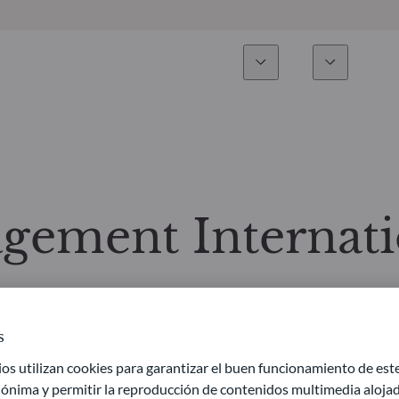
Experiencia
Fonds
Inversión
Resumen general
Todos los fondos
Res
Renta variable
Selección de fondos
Enf
gement Internati
Renta Fija
Fondos White Label
Publ
Multiactivos
Cómo suscribirse
s
Activos privados
 utilizan cookies para garantizar el buen funcionamiento de este 
ónima y permitir la reproducción de contenidos multimedia alojado