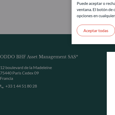
Puede aceptar o recha
ventana. El botón de c
opciones en cualquie
Aceptar todas
ODDO BHF Asset Management SAS*
12 boulevard de la Madeleine
75440 Paris Cedex 09
Francia
+33 1 44 51 80 28