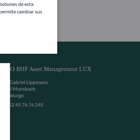
 botones de esta
e permite cambiar sus
DDO BHF Asset Management LUX
, rue Gabriel Lippmann
-5365 Munsbach
uxemburgo
+352 45 76 76 245