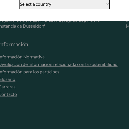
+49 (0) 69 920 50 0
Select a country
Sociedad Gestora de Carteras autorizada por la
Bundesanstalt für Finanzdienstleistungsaufsicht (“BaFin”)
S
Registro Comercial: HRB 11971 juzgado de primera
d
instancia de Düsseldorf
M
Información
Información Normativa
Divulgación de información relacionada con la sostenibilidad
Información para los partícipes
Glosario
Carreras
Contacto