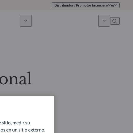
Distribuidor / Promotor financiero
es
 sostenible
Noticias & Mercados
Sobre nosotros
umen general
Identidad
oque
Gobierno
onal
icaciones
Equipo de ventas
Oficinas
Contacto
sitio, medir su
s en un sitio externo.