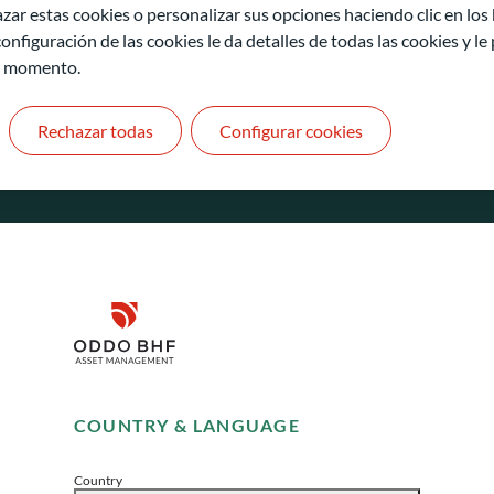
zar estas cookies o personalizar sus opciones haciendo clic en los
onfiguración de las cookies le da detalles de todas las cookies y l
r momento.
Rechazar todas
Configurar cookies
ODDO BHF Asset Management GmbH
O
Herzogstraße 15
6
Disclaimer
40217 Düsseldorf
L
Alemania
L
+49 (0) 211 239 24 01
Remember me for 30 days
Gallusanlage 8
COUNTRY & LANGUAGE
Accept
60329 Frankfurt am Main
Alemania
Country