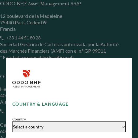
ODDO BHF Asset Management SAS*
12 boulevard de la Madeleine
75440 Paris Cedex 09
Francia
+33 1 44 51 80 28
Sociedad Gestora de Carteras autorizada por la Autorité
des Marchés Financiers (AMF) con el n.º GP 99011
* Entidad responsable del sitio web
ODDO BHF Asset Management GmbH
Herzogstraße 15
40217 Düsseldorf
Alemania
COUNTRY & LANGUAGE
+49 (0) 211 239 24 01
Country
Gallusanlage 8
Select a country
60329 Frankfurt am Main
Alemania