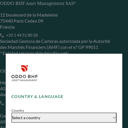
ODDO BHF Asset Management SAS*
12 boulevard de la Madeleine
75440 Paris Cedex 09
Francia
+33 1 44 51 80 28
Sociedad Gestora de Carteras autorizada por la Autorité
des Marchés Financiers (AMF) con el n.º GP 99011
* Entidad responsable del sitio web
ODDO BHF Asset Management GmbH
Herzogstraße 15
40217 Düsseldorf
Alemania
COUNTRY & LANGUAGE
+49 (0) 211 239 24 01
Country
Gallusanlage 8
Select a country
60329 Frankfurt am Main
Alemania