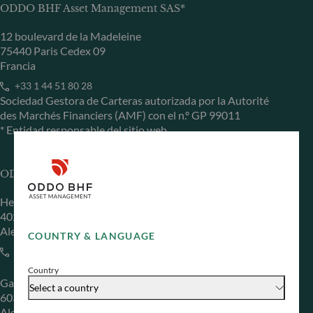
ODDO BHF Asset Management SAS*
12 boulevard de la Madeleine
75440 Paris Cedex 09
Francia
+33 1 44 51 80 28
Sociedad Gestora de Carteras autorizada por la Autorité
des Marchés Financiers (AMF) con el n.º GP 99011
* Entidad responsable del sitio web
ODDO BHF Asset Management GmbH
Herzogstraße 15
40217 Düsseldorf
Alemania
COUNTRY & LANGUAGE
+49 (0) 211 239 24 01
Country
Gallusanlage 8
Select a country
60329 Frankfurt am Main
Alemania