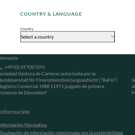
Remember me for 30 days
Herzogstraße 15
6
COUNTRY & LANGUAGE
40217 Düsseldorf
L
Accept
Alemania
L
Country
+49 (0) 211 239 24 01
Select a country
Gallusanlage 8
60329 Frankfurt am Main
Alemania
+49 (0) 69 920 50 0
Sociedad Gestora de Carteras autorizada por la
Bundesanstalt für Finanzdienstleistungsaufsicht (“BaFin”)
S
Registro Comercial: HRB 11971 juzgado de primera
d
instancia de Düsseldorf
M
Información
Información Normativa
Divulgación de información relacionada con la sostenibilidad