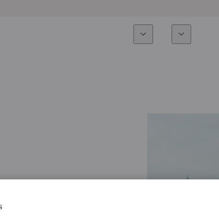
Experiencia
Fonds
Inversión
Resumen general
Todos los fondos
Res
Renta variable
Selección de fondos
Enf
Renta Fija
Fondos White Label
Publ
Multiactivos
Cómo suscribirse
Activos privados
s