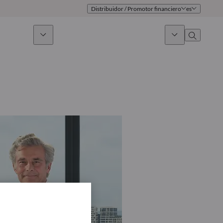
Distribuidor / Promotor financiero
es
 sostenible
Noticias & Mercados
Sobre nosotros
umen general
Identidad
oque
Gobierno
icaciones
Equipo de ventas
Oficinas
Contacto