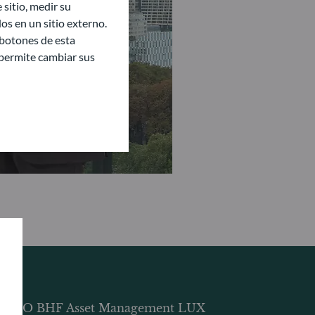
sitio, medir su
s en un sitio externo.
 botones de esta
e permite cambiar sus
DDO BHF Asset Management LUX