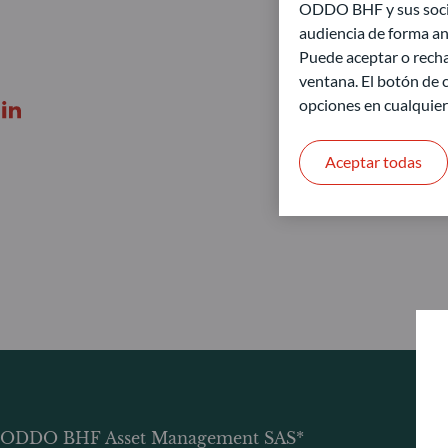
ODDO BHF y sus socios
audiencia de forma an
Puede aceptar o recha
ventana. El botón de c
opciones en cualquie
Aceptar todas
ODDO BHF Asset Management SAS*