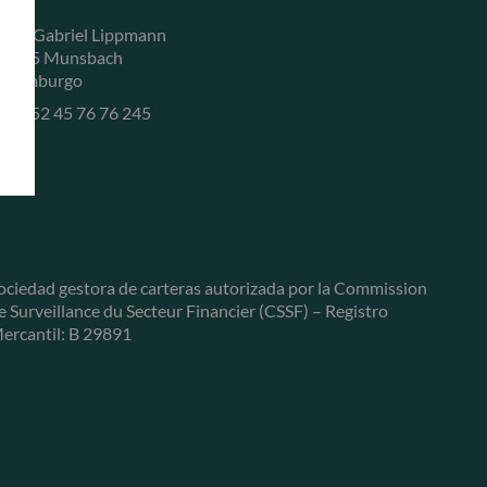
, rue Gabriel Lippmann
-5365 Munsbach
uxemburgo
+352 45 76 76 245
ociedad gestora de carteras autorizada por la Commission
e Surveillance du Secteur Financier (CSSF) – Registro
ercantil: B 29891