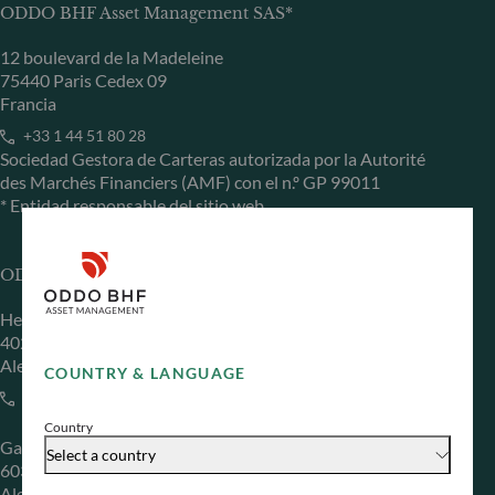
ODDO BHF Asset Management SAS*
12 boulevard de la Madeleine
75440 Paris Cedex 09
Francia
+33 1 44 51 80 28
Sociedad Gestora de Carteras autorizada por la Autorité
des Marchés Financiers (AMF) con el n.º GP 99011
* Entidad responsable del sitio web
ODDO BHF Asset Management GmbH
Herzogstraße 15
40217 Düsseldorf
Alemania
COUNTRY & LANGUAGE
+49 (0) 211 239 24 01
Country
Gallusanlage 8
Select a country
60329 Frankfurt am Main
Alemania