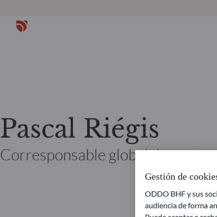
Pascal Riégis
Corresponsable global de renta 
Gestión de cookie
ODDO BHF y sus socios
audiencia de forma an
Puede aceptar o recha