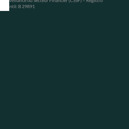
e Surveillance du Secteur Financier (CSSF) – Registro
ercantil: B 29891