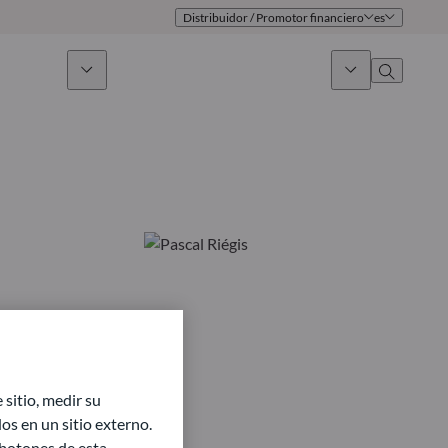
Distribuidor / Promotor financiero
es
 sostenible
Noticias & Mercados
Sobre nosotros
umen general
Identidad
oque
Gobierno
icaciones
Equipo de ventas
Oficinas
Contacto
sitio, medir su
s en un sitio externo.
 botones de esta