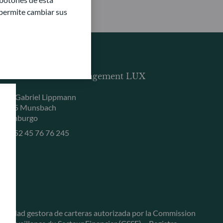
e permite cambiar sus
DDO BHF Asset Management LUX
, rue Gabriel Lippmann
-5365 Munsbach
uxemburgo
+352 45 76 76 245
ociedad gestora de carteras autorizada por la Commission