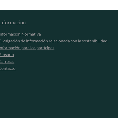
Registro Comercial: HRB 11971 juzgado de primera
d
instancia de Düsseldorf
M
Información
Información Normativa
Divulgación de información relacionada con la sostenibilidad
Información para los partícipes
Glosario
Carreras
Contacto