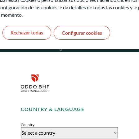
onfiguración de las cookies le da detalles de todas las cookies y l
r momento.
Rechazar todas
Configurar cookies
ODDO BHF Asset Management GmbH
O
Herzogstraße 15
6
40217 Düsseldorf
L
Alemania
L
Disclaimer
+49 (0) 211 239 24 01
Gallusanlage 8
Remember me for 30 days
60329 Frankfurt am Main
COUNTRY & LANGUAGE
Alemania
Accept
+49 (0) 69 920 50 0
Country
Sociedad Gestora de Carteras autorizada por la
Select a country
Bundesanstalt für Finanzdienstleistungsaufsicht (“BaFin”)
S