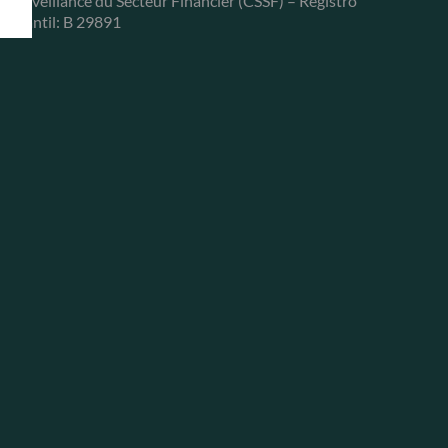
e Surveillance du Secteur Financier (CSSF) – Registro
ercantil: B 29891