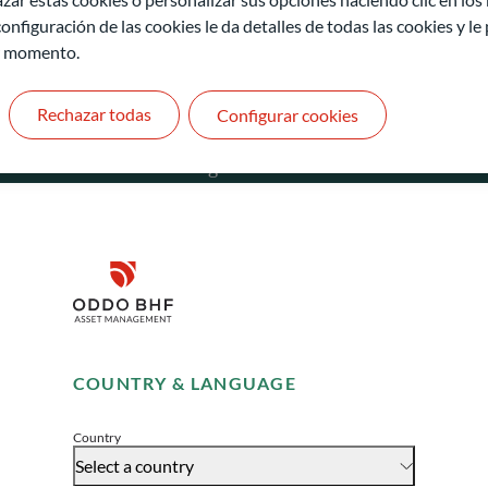
onfiguración de las cookies le da detalles de todas las cookies y l
r momento.
Rechazar todas
Configurar cookies
ODDO BHF Asset Management GmbH
O
Herzogstraße 15
6
40217 Düsseldorf
L
Alemania
L
Disclaimer
+49 (0) 211 239 24 01
Gallusanlage 8
Remember me for 30 days
60329 Frankfurt am Main
COUNTRY & LANGUAGE
Alemania
Accept
+49 (0) 69 920 50 0
Country
Sociedad Gestora de Carteras autorizada por la
Select a country
Bundesanstalt für Finanzdienstleistungsaufsicht (“BaFin”)
S