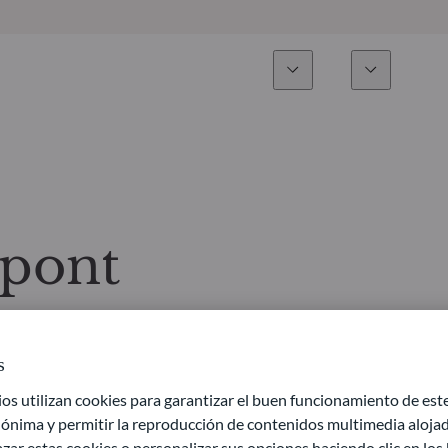
Experiencia
Fonds
Inversión
Resumen general
Todos los fondos
Res
Renta variable
Selección de fondos
Enf
mpont
Renta Fija
Fondos White Label
Publ
Multiactivos
Cómo suscribirse
s
Activos privados
 utilizan cookies para garantizar el buen funcionamiento de este 
ónima y permitir la reproducción de contenidos multimedia alojado
zar estas cookies o personalizar sus opciones haciendo clic en los