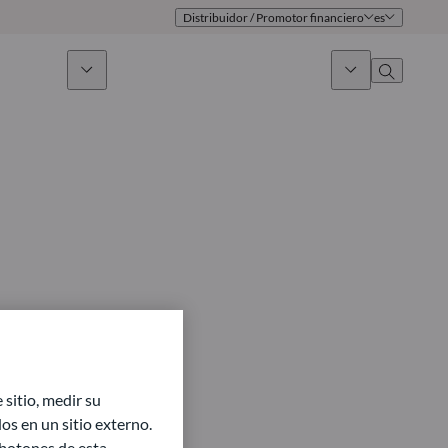
Distribuidor / Promotor financiero
es
 sostenible
Noticias & Mercados
Sobre nosotros
umen general
Identidad
oque
Gobierno
icaciones
Equipo de ventas
Oficinas
Contacto
sitio, medir su
s en un sitio externo.
 botones de esta