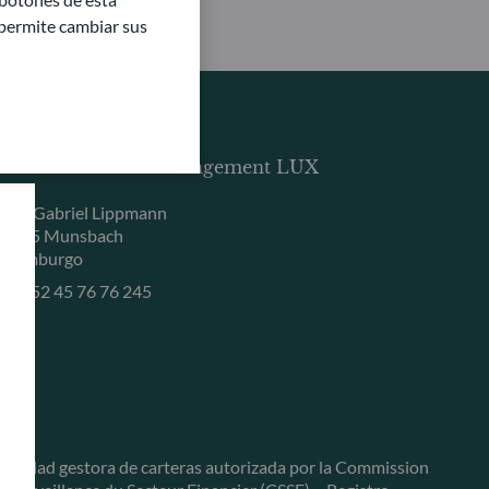
e permite cambiar sus
DDO BHF Asset Management LUX
, rue Gabriel Lippmann
-5365 Munsbach
uxemburgo
+352 45 76 76 245
ociedad gestora de carteras autorizada por la Commission