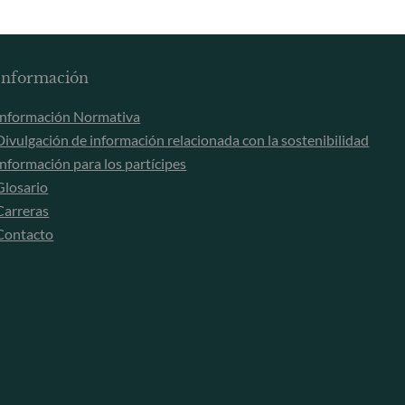
Registro Comercial: HRB 11971 juzgado de primera
d
instancia de Düsseldorf
M
Información
Información Normativa
Divulgación de información relacionada con la sostenibilidad
Información para los partícipes
Glosario
Carreras
Contacto