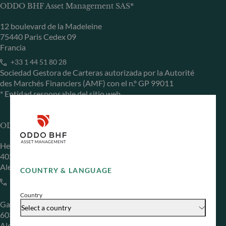
ODDO BHF Asset Management SAS*
12 boulevard de la Madeleine
75440 Paris Cedex 09
Francia
+33 1 44 51 80 28
Sociedad Gestora de Carteras autorizada por la Autorité
des Marchés Financiers (AMF) con el n.º GP 99011
* Entidad responsable del sitio web
ODDO BHF Asset Management GmbH
Herzogstraße 15
40217 Düsseldorf
Alemania
COUNTRY & LANGUAGE
+49 (0) 211 239 24 01
Country
Gallusanlage 8
Select a country
60329 Frankfurt am Main
Alemania