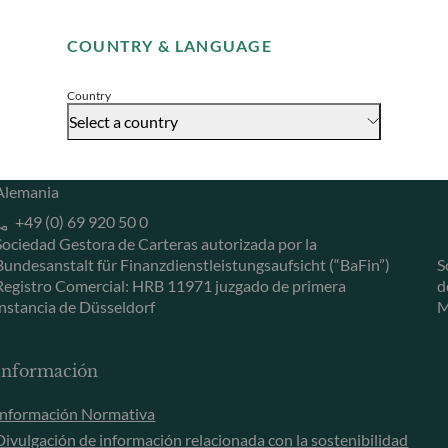
Remember me for 30 days
Herzogstraße 15
6
COUNTRY & LANGUAGE
40217 Düsseldorf
L
Accept
Alemania
L
Country
+49 (0) 211 239 24 01
Select a country
Gallusanlage 8
60329 Frankfurt am Main
Alemania
+49 (0) 69 920 50 0
Sociedad Gestora de Carteras autorizada por la
Bundesanstalt für Finanzdienstleistungsaufsicht (“BaFin”)
S
Registro Comercial: HRB 11971 juzgado de primera
d
instancia de Düsseldorf
M
Información
Información Normativa
Divulgación de información relacionada con la sostenibilidad