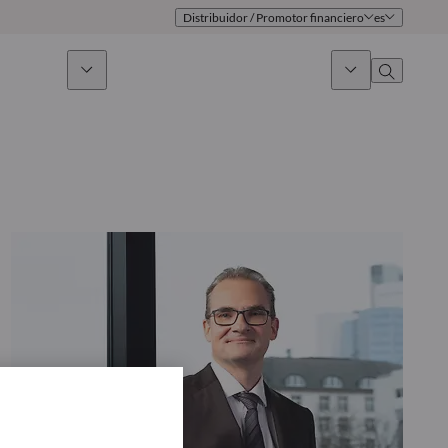
Distribuidor / Promotor financiero
es
 sostenible
Noticias & Mercados
Sobre nosotros
umen general
Identidad
oque
Gobierno
icaciones
Equipo de ventas
Oficinas
Contacto