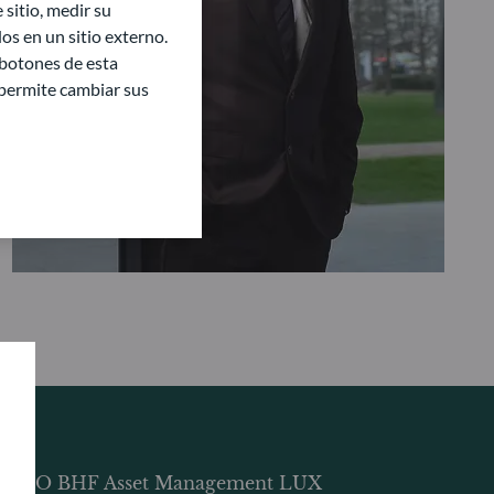
sitio, medir su
s en un sitio externo.
 botones de esta
e permite cambiar sus
DDO BHF Asset Management LUX