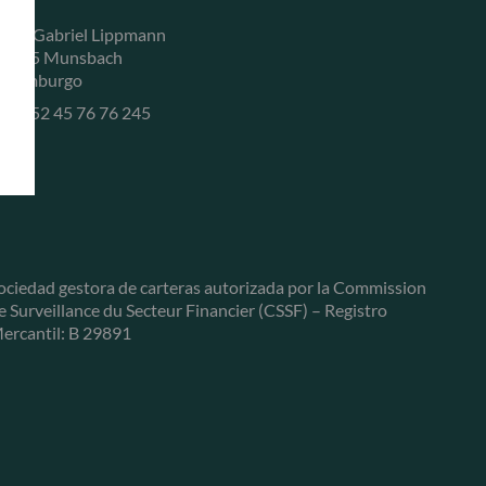
, rue Gabriel Lippmann
-5365 Munsbach
uxemburgo
+352 45 76 76 245
ociedad gestora de carteras autorizada por la Commission
e Surveillance du Secteur Financier (CSSF) – Registro
ercantil: B 29891