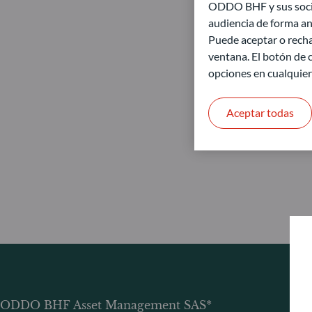
ODDO BHF y sus socios
audiencia de forma an
Puede aceptar o recha
ventana. El botón de c
opciones en cualquie
Aceptar todas
ODDO BHF Asset Management SAS*