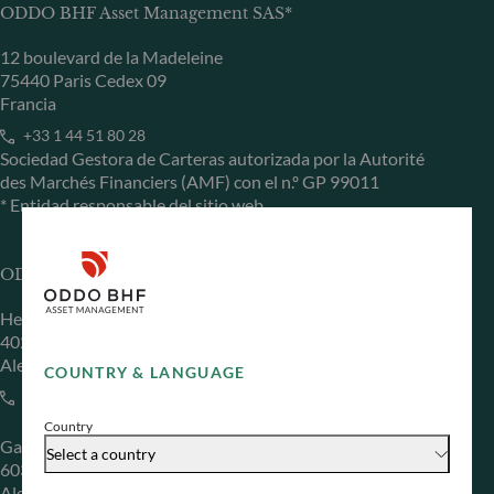
ODDO BHF Asset Management SAS*
12 boulevard de la Madeleine
75440 Paris Cedex 09
Francia
+33 1 44 51 80 28
Sociedad Gestora de Carteras autorizada por la Autorité
des Marchés Financiers (AMF) con el n.º GP 99011
* Entidad responsable del sitio web
ODDO BHF Asset Management GmbH
Herzogstraße 15
40217 Düsseldorf
Alemania
COUNTRY & LANGUAGE
+49 (0) 211 239 24 01
Country
Gallusanlage 8
Select a country
60329 Frankfurt am Main
Alemania