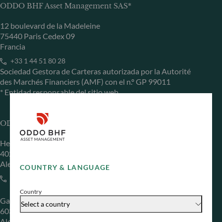
ODDO BHF Asset Management SAS*
12 boulevard de la Madeleine
75440 Paris Cedex 09
Francia
+33 1 44 51 80 28
Sociedad Gestora de Carteras autorizada por la Autorité
des Marchés Financiers (AMF) con el n.º GP 99011
* Entidad responsable del sitio web
ODDO BHF Asset Management GmbH
Herzogstraße 15
40217 Düsseldorf
Alemania
COUNTRY & LANGUAGE
+49 (0) 211 239 24 01
Country
Gallusanlage 8
Select a country
60329 Frankfurt am Main
Alemania