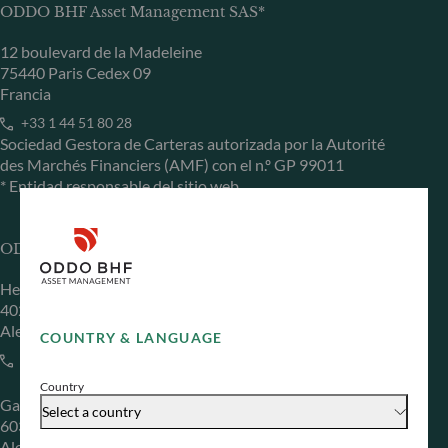
ODDO BHF Asset Management SAS*
12 boulevard de la Madeleine
75440 Paris Cedex 09
Francia
+33 1 44 51 80 28
Sociedad Gestora de Carteras autorizada por la Autorité
des Marchés Financiers (AMF) con el n.º GP 99011
* Entidad responsable del sitio web
ODDO BHF Asset Management GmbH
Herzogstraße 15
40217 Düsseldorf
Alemania
COUNTRY & LANGUAGE
+49 (0) 211 239 24 01
Country
Gallusanlage 8
Select a country
60329 Frankfurt am Main
Alemania