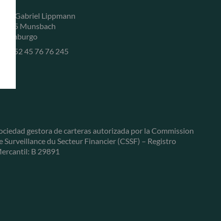
, rue Gabriel Lippmann
-5365 Munsbach
uxemburgo
+352 45 76 76 245
ociedad gestora de carteras autorizada por la Commission
e Surveillance du Secteur Financier (CSSF) – Registro
ercantil: B 29891