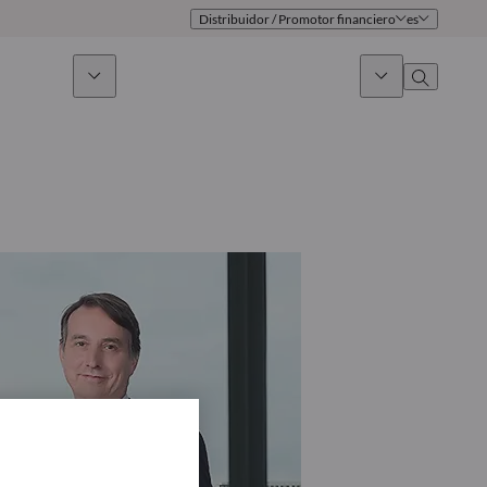
Distribuidor / Promotor financiero
es
 sostenible
Noticias & Mercados
Sobre nosotros
umen general
Identidad
oque
Gobierno
icaciones
Equipo de ventas
Oficinas
Contacto