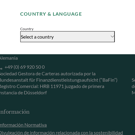
Remember me for 30 days
Herzogstraße 15
6
COUNTRY & LANGUAGE
40217 Düsseldorf
L
Accept
Alemania
L
Country
+49 (0) 211 239 24 01
Select a country
Gallusanlage 8
60329 Frankfurt am Main
Alemania
+49 (0) 69 920 50 0
Sociedad Gestora de Carteras autorizada por la
Bundesanstalt für Finanzdienstleistungsaufsicht (“BaFin”)
S
Registro Comercial: HRB 11971 juzgado de primera
d
instancia de Düsseldorf
M
Información
Información Normativa
Divulgación de información relacionada con la sostenibilidad