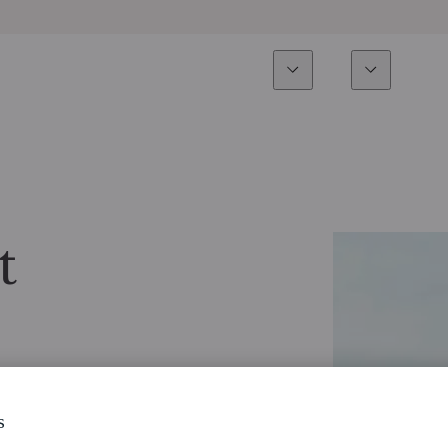
Experiencia
Fonds
Inversión
Resumen general
Todos los fondos
Res
Renta variable
Selección de fondos
Enf
t
Renta Fija
Fondos White Label
Publ
Multiactivos
Cómo suscribirse
Activos privados
s