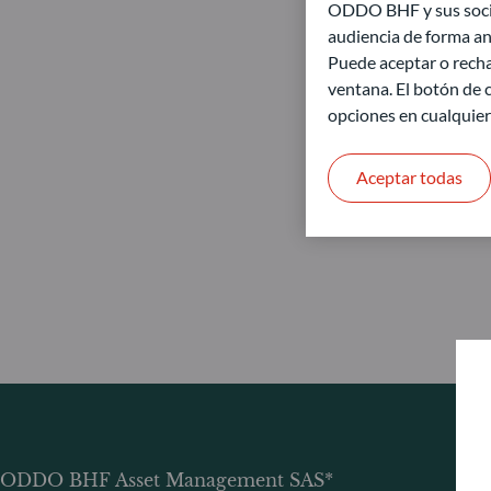
ODDO BHF y sus socios
audiencia de forma an
Puede aceptar o recha
ventana. El botón de c
opciones en cualquie
Aceptar todas
ODDO BHF Asset Management SAS*