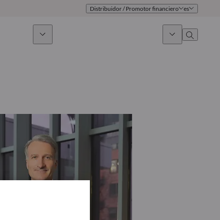
Distribuidor / Promotor financiero
es
 sostenible
Noticias & Mercados
Sobre nosotros
umen general
Identidad
oque
Gobierno
icaciones
Equipo de ventas
Oficinas
Contacto