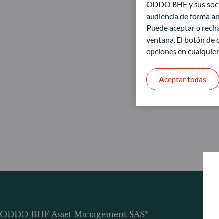
ODDO BHF y sus socios
audiencia de forma an
Puede aceptar o recha
ventana. El botón de c
opciones en cualquie
Aceptar todas
ODDO BHF Asset Management SAS*