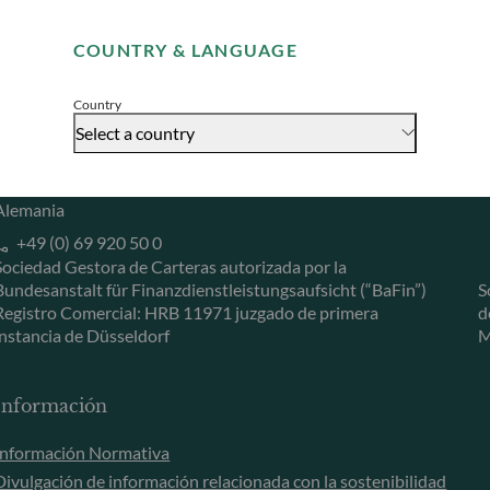
Remember me for 30 days
Herzogstraße 15
6
COUNTRY & LANGUAGE
40217 Düsseldorf
L
Accept
Alemania
L
Country
+49 (0) 211 239 24 01
Select a country
Gallusanlage 8
60329 Frankfurt am Main
Alemania
+49 (0) 69 920 50 0
Sociedad Gestora de Carteras autorizada por la
Bundesanstalt für Finanzdienstleistungsaufsicht (“BaFin”)
S
Registro Comercial: HRB 11971 juzgado de primera
d
instancia de Düsseldorf
M
Información
Información Normativa
Divulgación de información relacionada con la sostenibilidad