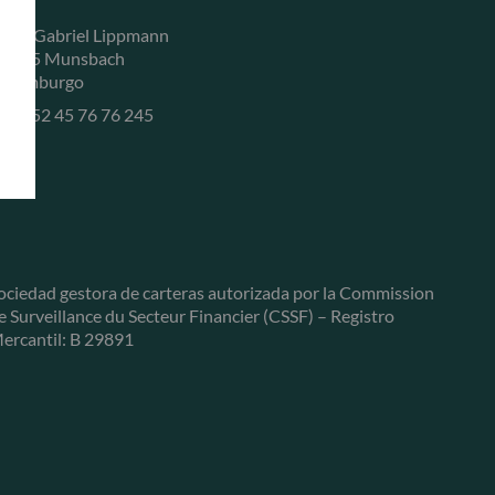
, rue Gabriel Lippmann
-5365 Munsbach
uxemburgo
+352 45 76 76 245
ociedad gestora de carteras autorizada por la Commission
e Surveillance du Secteur Financier (CSSF) – Registro
ercantil: B 29891