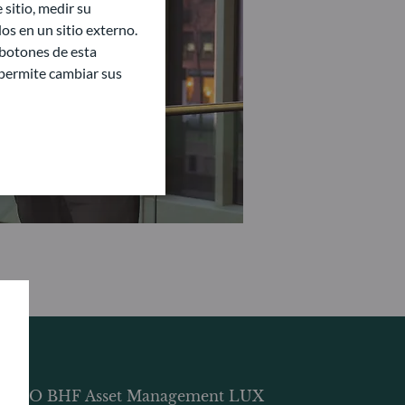
sitio, medir su
s en un sitio externo.
 botones de esta
e permite cambiar sus
DDO BHF Asset Management LUX