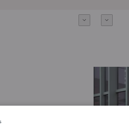
Experiencia
Fonds
Inversión
Resumen general
Todos los fondos
Res
Renta variable
Selección de fondos
Enf
Renta Fija
Fondos White Label
Publ
Multiactivos
Cómo suscribirse
Activos privados
s