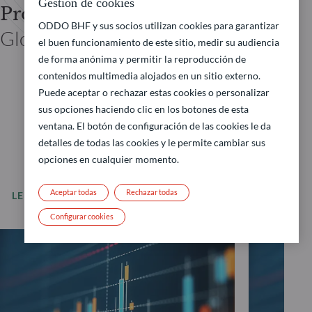
Gestión de cookies
Prof. Dr. Jan VIEBIG
ODDO BHF y sus socios utilizan cookies para garantizar
Global Co-CIO ODDO BHF
el buen funcionamiento de este sitio, medir su audiencia
de forma anónima y permitir la reproducción de
contenidos multimedia alojados en un sitio externo.
Puede aceptar o rechazar estas cookies o personalizar
sus opciones haciendo clic en los botones de esta
ventana. El botón de configuración de las cookies le da
detalles de todas las cookies y le permite cambiar sus
opciones en cualquier momento.
Aceptar todas
Rechazar todas
LEER MÁS
Todas nuestras noticias
Configurar cookies