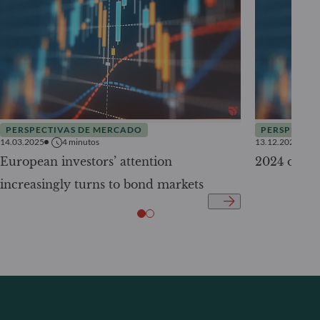
PERSPECTIVAS DE MERCADO
PERSPECTIV
14.03.2025
4
minutos
13.12.2023
European investors’ attention
2024 outloo
increasingly turns to bond markets