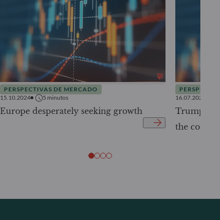
PERSPECTIVAS DE MERCADO
PERSPECTIV
15.10.2024
5
minutos
16.07.2024
Europe desperately seeking growth
Trump wins
the conseq