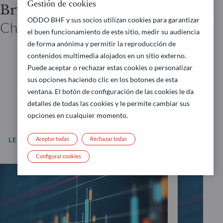
Gestión de cookies
Bruno CAVALIER
ODDO BHF y sus socios utilizan cookies para garantizar
Chief economist ODDO BHF
el buen funcionamiento de este sitio, medir su audiencia
de forma anónima y permitir la reproducción de
contenidos multimedia alojados en un sitio externo.
Puede aceptar o rechazar estas cookies o personalizar
sus opciones haciendo clic en los botones de esta
ventana. El botón de configuración de las cookies le da
detalles de todas las cookies y le permite cambiar sus
opciones en cualquier momento.
Aceptar todas
Rechazar todas
LEER MÁS
Todas nuestras noticias
Configurar cookies