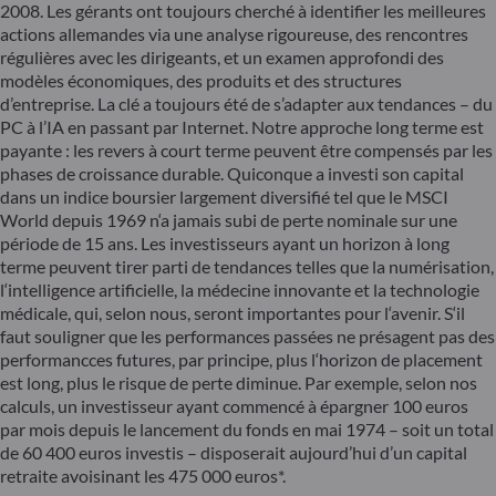
2008. Les gérants ont toujours cherché à identifier les meilleures
actions allemandes via une analyse rigoureuse, des rencontres
régulières avec les dirigeants, et un examen approfondi des
modèles économiques, des produits et des structures
d’entreprise. La clé a toujours été de s’adapter aux tendances – du
PC à l’IA en passant par Internet. Notre approche long terme est
payante : les revers à court terme peuvent être compensés par les
phases de croissance durable. Quiconque a investi son capital
dans un indice boursier largement diversifié tel que le MSCI
World depuis 1969 n‘a jamais subi de perte nominale sur une
période de 15 ans. Les investisseurs ayant un horizon à long
terme peuvent tirer parti de tendances telles que la numérisation,
l‘intelligence artificielle, la médecine innovante et la technologie
médicale, qui, selon nous, seront importantes pour l‘avenir. S‘il
faut souligner que les performances passées ne présagent pas des
performancces futures, par principe, plus l‘horizon de placement
est long, plus le risque de perte diminue. Par exemple, selon nos
calculs, un investisseur ayant commencé à épargner 100 euros
par mois depuis le lancement du fonds en mai 1974 – soit un total
de 60 400 euros investis – disposerait aujourd’hui d’un capital
retraite avoisinant les 475 000 euros*.