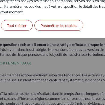
ccepter ces cookies, les refuser ou personnaliser vos choix en cli
on Paramétrer les cookies met à votre disposition le détail des tr
 à tout moment.
environnement marqué à la fois par une incertitude accrue et par 
omiques imprévisibles et une volatilité macroéconomique persistant
Tout refuser
Paramétrer les cookies
urs entiers — en particulier l’intelligence artificielle et les tech
rs gagnants à l’aide d’une analyse fondamentale traditionnelle.
e question : existe-t-il encore une stratégie efficace lorsque
-intuitive — dans les stratégies Momentum. Non pas sa version sim
rmes de risque, pensée dans l’objectif de résister aux turbulence
MPORTEMENTAUX
les marchés actions évoluent selon des tendances. Les actions a
 leur baisse. En identifiant et en capturant systématiquement ce
u’à la robustesse de ses résultats dans le temps. Sur de longues 
 et ce dans différentes régions, comme le montrent de nombreuses
e de nombreux travaux académiques avaient déjà mis en évidence 