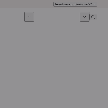
Investisseur professionnel
fr
issement durable
Actualités & Marchés
À propos
Présentation
Identité
Approche
Gouvernance
Publications
Notre équipe commerciale
Nos bureaux
Nous contacter