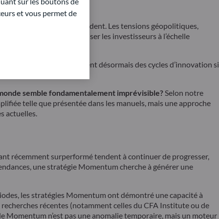
quant sur les boutons de
aceurs et vous permet de
une accélération sans précédent. Les tensions géopolitiques,
e continuent de déstabiliser les investisseurs à l’échelle
nologies avancées — connaissent désormais des cycles d’innovation si
 le monde semble fondamentalement imprévisible?
Selon notre
plifiée telle que présentée dans les manuels, mais une approche
s actuelles.
yant récemment surperformé tendent à continuer de progresser,
s tendances, une stratégie Momentum cherche à générer une
périodes, les stratégies Momentum ont démontré une capacité à
 recherches récentes (notamment celles du CFA Institute ou de
: le Momentum n’est pas une anomalie temporaire, mais un moteur