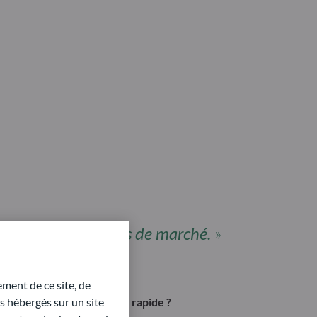
»
reux environnements de marché.
ment de ce site, de
des marchés en évolution rapide ?
 hébergés sur un site