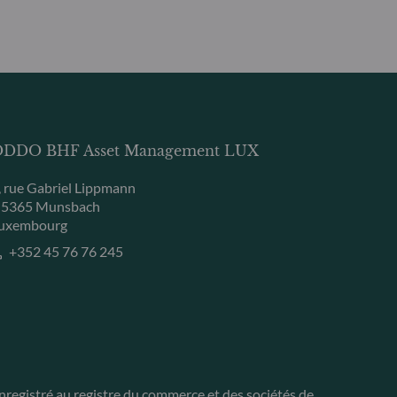
DDO BHF Asset Management LUX
, rue Gabriel Lippmann
-5365 Munsbach
uxembourg
+352 45 76 76 245
nregistré au registre du commerce et des sociétés de