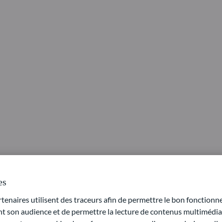
réation de valeur significative dans de nomb
es
naires utilisent des traceurs afin de permettre le bon fonctionne
tique bien construite reste performante à long terme, malgré 
son audience et de permettre la lecture de contenus multimédias