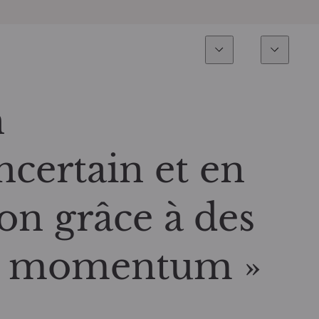
Expertise
Fonds
Invest
Vue d’ensemble
Tous les fonds
n
Actions
Sélection de fonds
certain et en
Obligations
Comment souscrire ?
on grâce à des
Multi-Actifs
 « momentum »
ETF actifs
Private Assets