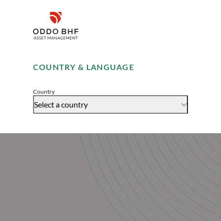
Disclaimer
Remember me for 30 days
tif sénior
COUNTRY & LANGUAGE
Accept
Country
Select a country