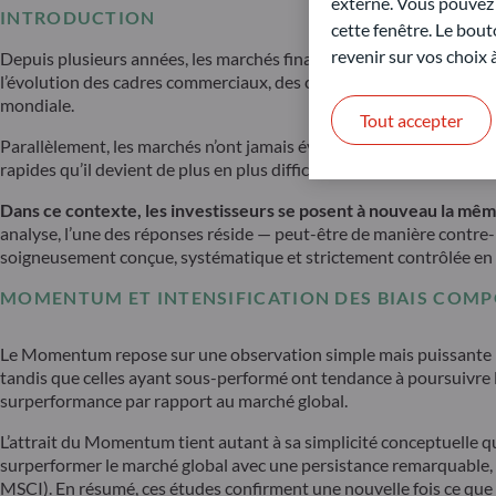
externe. Vous pouvez a
INTRODUCTION
cette fenêtre. Le bout
revenir sur vos choix
Depuis plusieurs années, les marchés financiers évoluent dans un 
l’évolution des cadres commerciaux, des cycles de politiques écon
mondiale.
Tout accepter
Parallèlement, les marchés n’ont jamais évolué aussi vite. Des secte
rapides qu’il devient de plus en plus difficile d’identifier les futu
Dans ce contexte, les investisseurs se posent à nouveau la mêm
analyse, l’une des réponses réside — peut-être de manière contre
soigneusement conçue, systématique et strictement contrôlée en te
MOMENTUM ET INTENSIFICATION DES BIAIS CO
Le Momentum repose sur une observation simple mais puissante : 
tandis que celles ayant sous-performé ont tendance à poursuivre
surperformance par rapport au marché global.
L’attrait du Momentum tient autant à sa simplicité conceptuelle q
surperformer le marché global avec une persistance remarquable,
MSCI). En résumé, ces études confirment une nouvelle fois ce qu