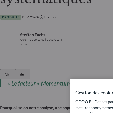
PRODUITS
11.06.2026
2
minutes
Steffen Fuchs
Gérant de portefeuille quantitatif
sénior
Play
Show Settings
«
Le facteur « Momentum » a apporté une c
Gestion des cooki
ODDO BHF et ses parte
Pourquoi, selon notre analyse, une approche Momentum systéma
mesurer anonymement 