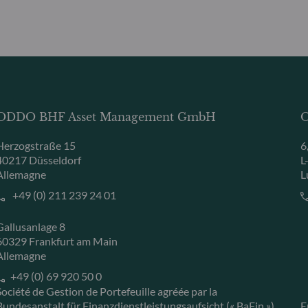
ODDO BHF Asset Management GmbH
O
Herzogstraße 15
6
40217 Düsseldorf
L
Allemagne
L
+49 (0) 211 239 24 01
Gallusanlage 8
60329 Frankfurt am Main
Allemagne
+49 (0) 69 920 50 0
Société de Gestion de Portefeuille agréée par la
Bundesanstalt für Finanzdienstleistungsaufsicht (« BaFin »)
E