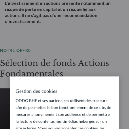
L’investissement en actions présente notamment un
risque de perte en capital et un risque lié aux
actions. Il ne s’agit pas d’une recommandation
d’investissement.
NOTRE OFFRE
Sélection de fonds Actions
Fondamentales
Gestion des cookies
ODDO BHF et ses partenaires utilisent des traceurs
ACTIONS FONDAMENTALES
afin de permettre le bon fonctionnement de ce site, de
mesurer anonymement son audience et de permettre
ODDO BHF Avenir
la lecture de contenus multimédias hébergés sur un
site externe. Vous pouvez accepter ces cookies, les