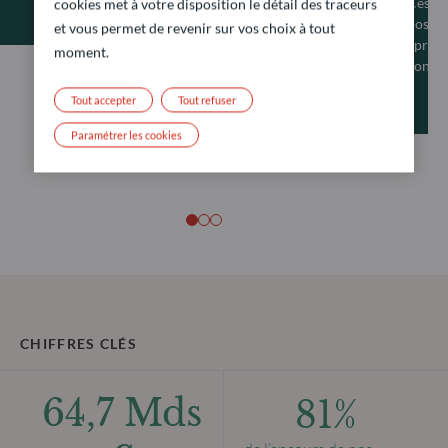
Ces de
cookies met à votre disposition le détail des traceurs
nos cl
et vous permet de revenir sur vos choix à tout
éprouv
moment.
contin
Tout accepter
Tout refuser
Paramétrer les cookies
CHIFFRES CLÉS
64,7 Mds
81%