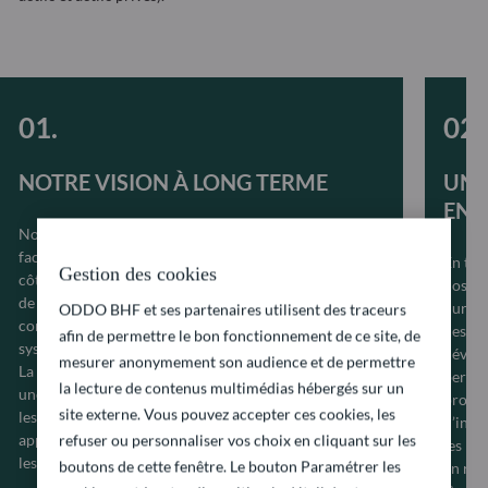
NOTRE VISION À LONG TERME
UN 
ENV
Nous sommes convaincus que l’intégration des
facteurs ESG à nos processus d’investissement aux
En tan
Gestion des cookies
côtés d’indicateurs financiers classiques nous permet
nos cl
de prendre nos décisions d’investissement en pleine
durabi
ODDO BHF et ses partenaires utilisent des traceurs
connaissance de cause, de mieux gérer les risques
des op
afin de permettre le bon fonctionnement de ce site, de
systémiques et de créer de la valeur à long terme.
dévelo
mesurer anonymement son audience et de permettre
La stabilité de nos équipes de gestion d’actifs permet
permet
la lecture de contenus multimédias hébergés sur un
une grande proximité avec les entreprises dans
propos
site externe. Vous pouvez accepter ces cookies, les
lesquelles nous investissons, permettant un dialogue
d’inve
approfondi et régulier nécessaire pour progresser sur
refuser ou personnaliser vos choix en cliquant sur les
les mo
les questions de durabilité.
boutons de cette fenêtre. Le bouton Paramétrer les
en res