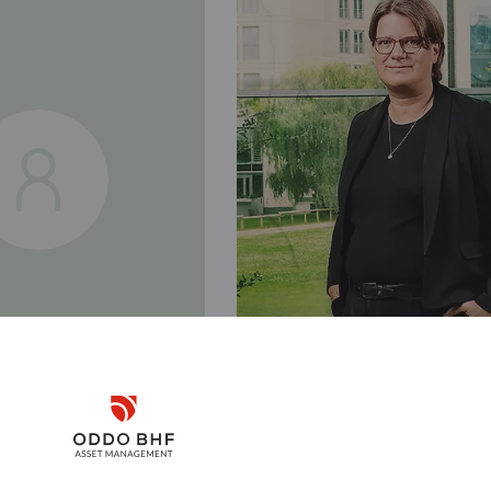
Disclaimer
Kerstin
Remember me for 30 days
ANN
GROSSE-NOBIS