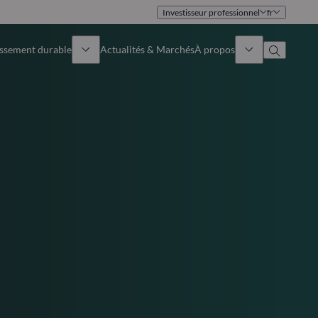
Investisseur professionnel
fr
issement durable
Actualités & Marchés
À propos
Présentation
Identité
Approche
Gouvernance
Publications
Notre équipe commerciale
Nos bureaux
Nous contacter