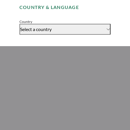
COUNTRY & LANGUAGE
Accept
Global Head of Legal
Country
Select a country