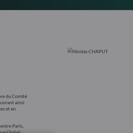
bre du Comité
ouvrant ainsi
ues et en
entre Paris,
que Global