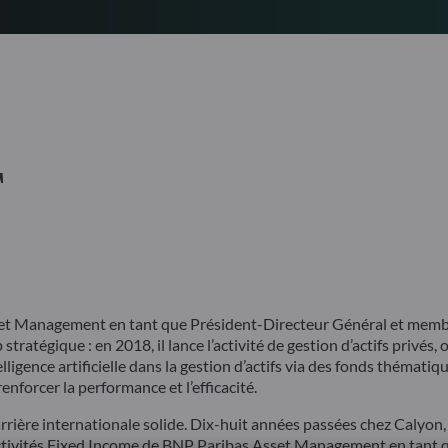
T
et Management en tant que Président-Directeur Général et mem
tratégique : en 2018, il lance l’activité de gestion d’actifs privés, 
lligence artificielle dans la gestion d’actifs via des fonds thématiq
nforcer la performance et l’efficacité.
ière internationale solide. Dix-huit années passées chez Calyon, 
 activités Fixed Income de BNP Paribas Asset Management en tant 