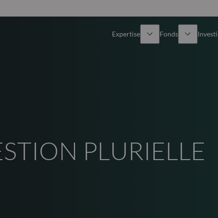
Expertise
Fonds
Invest
Vue d’ensemble
Tous les fonds
Actions
Sélection de fonds
Obligations
Comment souscrire ?
ESTION PLURIELLE
Multi-Actifs
ETF actifs
Private Assets