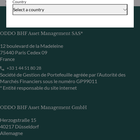
Country
Télécharger
Select a country
ODDO BHF Asset Management SAS*
12 boulevard de la Madeleine
75440 Paris Cedex 09
France
+33 1 44 51 80 28
Société de Gestion de Portefeuille agréée par l’Autorité des
Marchés Financiers sous le numéro GP99011
* Entité responsable du site internet
ODDO BHF Asset Management GmbH
Herzogstraße 15
40217 Düsseldorf
Allemagne