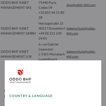
ODDO BHF ASSET
75440 Paris
dpo@oddo-bhf.com
MANAGEMENT SAS
Cedex 09
+33 (0)1 44 51 80
28
Herzogstraße 15
ODDO BHF ASSET
40217 Düsseldorf
datenschutz@oddo-
MANAGEMENT GMBH
+49 (0) 211 239
bhf.com
24 01
6, rue Gabriel
Lippmann
ODDO BHF ASSET
datenschutz@oddo-
L-5365 Munsbach
MANAGEMENT LUX
bhf.com
Luxembourg
+352 45 76 76 1
Pour consulter la politique de protection des données
personnelles de ODDO BHF Asset Management
COUNTRY & LANGUAGE