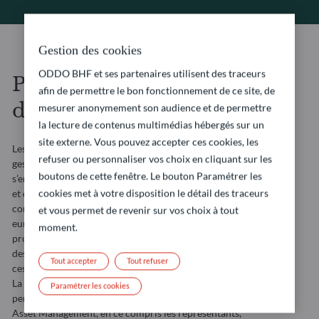
Gestion des cookies
ODDO BHF et ses partenaires utilisent des traceurs
Politique de protection
afin de permettre le bon fonctionnement de ce site, de
des données personnelles
mesurer anonymement son audience et de permettre
la lecture de contenus multimédias hébergés sur un
site externe. Vous pouvez accepter ces cookies, les
Les filiales de ODDO BHF intervenant dans le domaine de la
refuser ou personnaliser vos choix en cliquant sur les
gestion d’actifs (« ODDO BHF Asset Management »)
boutons de cette fenêtre. Le bouton Paramétrer les
s’engagent à ce que les traitements effectués sur ce site web
cookies met à votre disposition le détail des traceurs
et dans le cadre de leurs activités de gestion soient
conformes au Règlement (UE) 2016/679 du Parlement
et vous permet de revenir sur vos choix à tout
européen et du Conseil du 27 avril 2016, relatif à la
moment.
protection des personnes physiques à l’égard du traitement
des données à caractère personnel et à la libre circulation de
Tout accepter
Tout refuser
ces données (le « RGPD »).
La présente politique est destinée à informer toutes les
Paramétrer les cookies
personnes qui interagissent avec les entités de ODDO BHF
Asset Management, en ce compris les représentants,