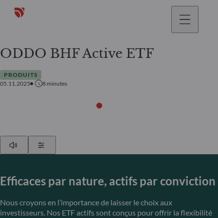
ODDO BHF Active ETF
PRODUITS
05.11.2025
8
minutes
Play
Show Settings
Efficaces par nature, actifs par conviction
Nous croyons en l’importance de laisser le choix aux
investisseurs. Nos ETF actifs sont conçus pour offrir la flexibilité