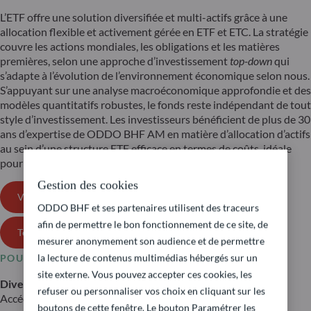
L’ETF offre une solution diversifiée et multi-actifs grâce à une
allocation flexible et activement gérée en ETF et ETC. La stratégie
couvre les actions mondiales, les obligations et les matières
premières, selon une approche d’investissement
top-down
qui
s’adapte à l’évolution de l’environnement économique selon nous.
S’appuyant sur une analyse macroéconomique approfondie et des
modèles quantitatifs robustes, le fonds reste indépendant de tout
style d’investissement. Les investisseurs bénéficient de plus de 30
ans d’expertise de ODDO BHF AM en matière d’allocation d’actifs
au sein d’une structure ETF efficace en termes de coûts, idéale
pour la constitution d’un portefeuille « cœur » à long terme.
Gestion des cookies
Voir les détails
ODDO BHF et ses partenaires utilisent des traceurs
afin de permettre le bon fonctionnement de ce site, de
Télécharger la brochure du fonds
mesurer anonymement son audience et de permettre
la lecture de contenus multimédias hébergés sur un
POURQUOI INVESTIR ?
site externe. Vous pouvez accepter ces cookies, les
Diversification mondiale
refuser ou personnaliser vos choix en cliquant sur les
Accédez à un portefeuille diversifié à l’échelle mondiale,
boutons de cette fenêtre. Le bouton Paramétrer les