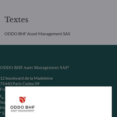
Textes
ODDO BHF Asset Management SAS
ODDO BHF Asset Management SAS*
12 boulevard de la Madeleine
75440 Paris Cedex 09
France
+33 1 44 51 80 28
Société de Gestion de Portefeuille agréée par l’Autorité des
Marchés Financiers sous le numéro GP99011
* Entité responsable du site internet