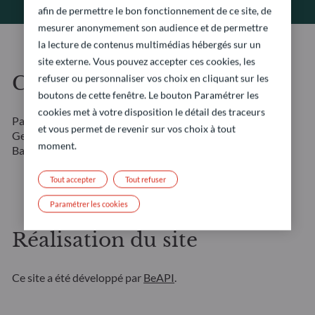
afin de permettre le bon fonctionnement de ce site, de
mesurer anonymement son audience et de permettre
la lecture de contenus multimédias hébergés sur un
site externe. Vous pouvez accepter ces cookies, les
Crédits photographiques
refuser ou personnaliser vos choix en cliquant sur les
boutons de cette fenêtre. Le bouton Paramétrer les
cookies met à votre disposition le détail des traceurs
Page d’accueil : Amygdala Imagery / Collection E+ /
et vous permet de revenir sur vos choix à tout
Getty Images
Portraits collaborateurs : Marcella
moment.
Barbieri
Tout accepter
Tout refuser
Paramétrer les cookies
Réalisation du site
Ce site a été développé par
BeAPI
.