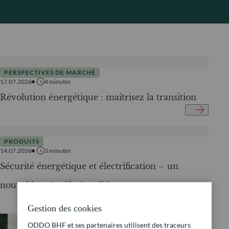
PERSPECTIVES DE MARCHÉ
17.07.2026
4
minutes
Révolution énergétique : maîtrisez la transition
PRODUITS
14.07.2026
3
minutes
Sécurité énergétique et électrification – un
nouvel impératif géopolitique
Gestion des cookies
ODDO BHF et ses partenaires utilisent des traceurs